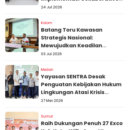
Governance
24 Jul 2026
Kolom
Batang Toru Kawasan
Strategis Nasional:
Mewujudkan Keadilan
Ekologis bagi Generasi Kini
03 Jul 2026
dan Mendatang
Medan
Yayasan SENTRA Desak
Penguatan Kebijakan Hukum
Lingkungan Atasi Krisis
Pesisir Sumatera Utara
27 Mei 2026
Sumut
Raih Dukungan Penuh 27 Exco