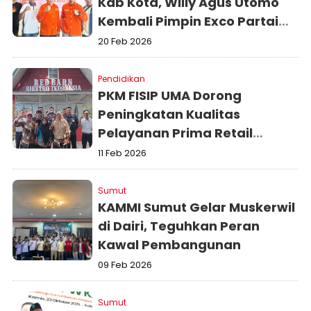
Kab Kota, Willy Agus Utomo
Kembali Pimpin Exco Partai
Buruh Sumut Priode 2026 -
20 Feb 2026
2031
Pendidikan
PKM FISIP UMA Dorong
Peningkatan Kualitas
Pelayanan Prima Retail
Fashion melalui Penguatan
11 Feb 2026
Komunikasi Efektif
Sumut
KAMMI Sumut Gelar Muskerwil
di Dairi, Teguhkan Peran
Kawal Pembangunan
09 Feb 2026
Sumut