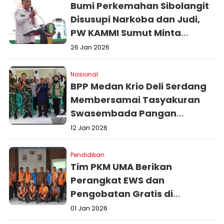
Bumi Perkemahan Sibolangit
Disusupi Narkoba dan Judi,
PW KAMMI Sumut Minta
Diambil Alih Kwarda Pramuka
26 Jan 2026
Sumut
Nasional
BPP Medan Krio Deli Serdang
Membersamai Tasyakuran
Swasembada Pangan
Nasional
12 Jan 2026
Pendidikan
Tim PKM UMA Berikan
Perangkat EWS dan
Pengobatan Gratis di
Kelurahan Pekan Tanjung
01 Jan 2026
Pura Langkat