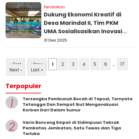
Pendidikan
Dukung Ekonomi Kreatif di
Desa Marindal II, Tim PKM
UMA Sosialisasikan Inovasi
Pengasapan Ikan Ramah
31 Des 2025
Lingkungan
« First
‹ Prev
1
2
3
4
5
6
...
17
Next ›
Last »
Terpopuler
1
Tersangka Pembunuh Bocah di Tapsel, Ternyata
Tetangga Dan Sempat Ikut Mengevakuasi
Korban Dari Dalam Sumur
2
Vario Bonceng Empat di Sidimpuan Tabrak
Pembatas Jembatan, Satu Tewas dan Tiga
Terluka