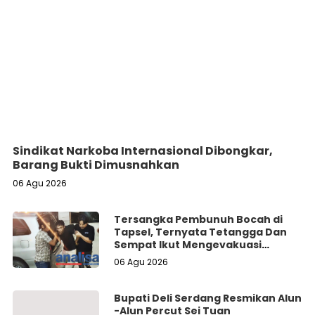
Sindikat Narkoba Internasional Dibongkar,
Barang Bukti Dimusnahkan
06 Agu 2026
Tersangka Pembunuh Bocah di
Tapsel, Ternyata Tetangga Dan
Sempat Ikut Mengevakuasi
Korban Dari Dalam Sumur
06 Agu 2026
Bupati Deli Serdang Resmikan Alun
-Alun Percut Sei Tuan