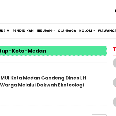
UKRIM
PENDIDIKAN
HIBURAN
OLAHRAGA
KOLOM
WAWANCA
T
idup-Kota-Medan
 MUI Kota Medan Gandeng Dinas LH
Edukasi Warga Melalui Dakwah Ekoteologi