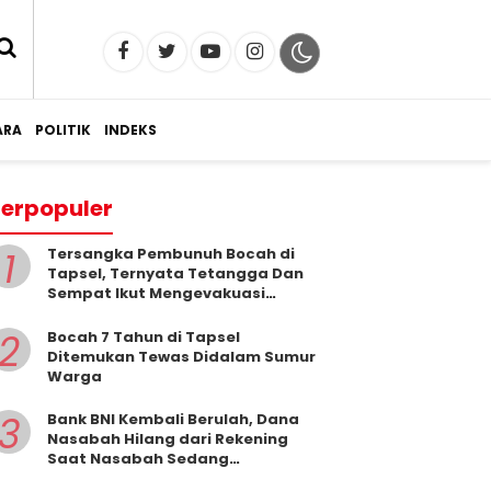
RA
POLITIK
INDEKS
erpopuler
1
Tersangka Pembunuh Bocah di
Tapsel, Ternyata Tetangga Dan
Sempat Ikut Mengevakuasi
Korban Dari Dalam Sumur
2
Bocah 7 Tahun di Tapsel
Ditemukan Tewas Didalam Sumur
Warga
3
Bank BNI Kembali Berulah, Dana
Nasabah Hilang dari Rekening
Saat Nasabah Sedang
Beribadah.