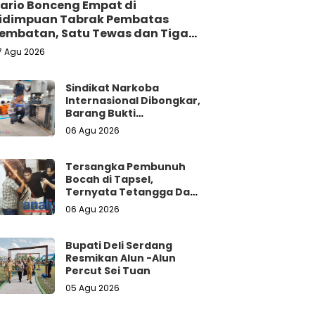
ario Bonceng Empat di
idimpuan Tabrak Pembatas
embatan, Satu Tewas dan Tiga
erluka
7 Agu 2026
Sindikat Narkoba
Internasional Dibongkar,
Barang Bukti
Dimusnahkan
06 Agu 2026
Tersangka Pembunuh
Bocah di Tapsel,
Ternyata Tetangga Dan
Sempat Ikut
06 Agu 2026
Mengevakuasi Korban
Dari Dalam Sumur
Bupati Deli Serdang
Resmikan Alun -Alun
Percut Sei Tuan
05 Agu 2026