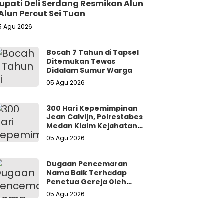
upati Deli Serdang Resmikan Alun
Alun Percut Sei Tuan
5 Agu 2026
Bocah 7 Tahun di Tapsel
Ditemukan Tewas
Didalam Sumur Warga
05 Agu 2026
300 Hari Kepemimpinan
Jean Calvijn, Polrestabes
Medan Klaim Kejahatan
Jalanan Turun 15 Persen
05 Agu 2026
Dugaan Pencemaran
Nama Baik Terhadap
Penetua Gereja Oleh
Oknum Dokter
05 Agu 2026
Diharapkan Naik Hingga
Tahap Tersangka.