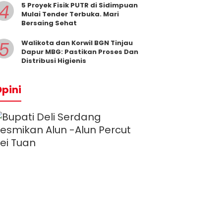
4
5 Proyek Fisik PUTR di Sidimpuan
Mulai Tender Terbuka. Mari
Bersaing Sehat
5
Walikota dan Korwil BGN Tinjau
Dapur MBG: Pastikan Proses Dan
Distribusi Higienis
pini