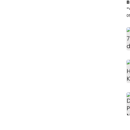
B
-
0