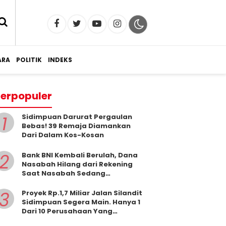
RA
POLITIK
INDEKS
erpopuler
1
Sidimpuan Darurat Pergaulan
Bebas! 39 Remaja Diamankan
Dari Dalam Kos-Kosan
2
Bank BNI Kembali Berulah, Dana
Nasabah Hilang dari Rekening
Saat Nasabah Sedang
Beribadah.
3
Proyek Rp.1,7 Miliar Jalan Silandit
Sidimpuan Segera Main. Hanya 1
Dari 10 Perusahaan Yang
Masukkan Penawaran