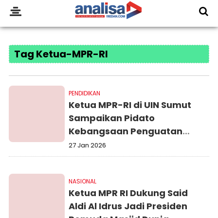
Tag Ketua-MPR-RI
PENDIDIKAN
Ketua MPR-RI di UIN Sumut
Sampaikan Pidato
Kebangsaan Penguatan
Ideologi Pancasila
27 Jan 2026
NASIONAL
Ketua MPR RI Dukung Said
Aldi Al Idrus Jadi Presiden