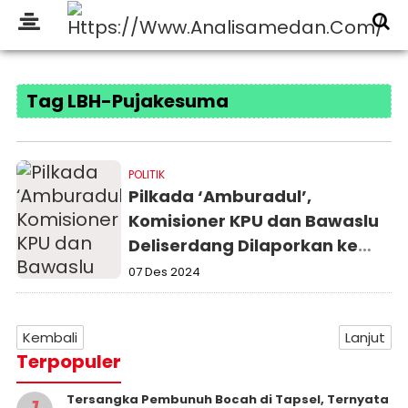
Tag LBH-Pujakesuma
POLITIK
Pilkada ‘Amburadul’,
Komisioner KPU dan Bawaslu
Deliserdang Dilaporkan ke
DKPP
07 Des 2024
Kembali
Lanjut
Terpopuler
Tersangka Pembunuh Bocah di Tapsel, Ternyata