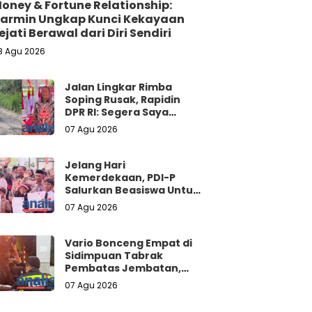
oney & Fortune Relationship:
armin Ungkap Kunci Kekayaan
ejati Berawal dari Diri Sendiri
8 Agu 2026
Jalan Lingkar Rimba
Soping Rusak, Rapidin
DPR RI: Segera Saya
Sampaikan ke Gubernur
07 Agu 2026
Untuk Perbaikan
Jelang Hari
Kemerdekaan, PDI-P
Salurkan Beasiswa Untuk
Pelajar di
07 Agu 2026
Padangsidimpuan
Vario Bonceng Empat di
Sidimpuan Tabrak
Pembatas Jembatan,
Satu Tewas dan Tiga
07 Agu 2026
Terluka