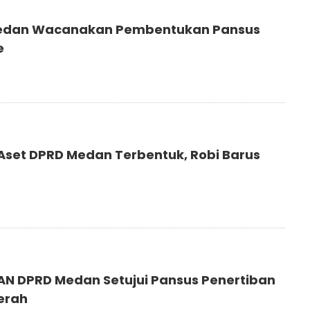
edan Wacanakan Pembentukan Pansus
e
Aset DPRD Medan Terbentuk, Robi Barus
5
PAN DPRD Medan Setujui Pansus Penertiban
erah