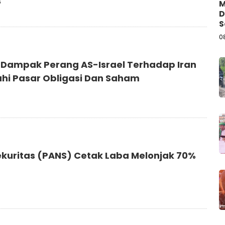
6
M
D
S
0
 Dampak Perang AS-Israel Terhadap Iran
hi Pasar Obligasi Dan Saham
6
ekuritas (PANS) Cetak Laba Melonjak 70%