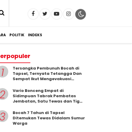
RA
POLITIK
INDEKS
erpopuler
1
Tersangka Pembunuh Bocah di
Tapsel, Ternyata Tetangga Dan
Sempat Ikut Mengevakuasi
Korban Dari Dalam Sumur
2
Vario Bonceng Empat di
Sidimpuan Tabrak Pembatas
Jembatan, Satu Tewas dan Tiga
Terluka
3
Bocah 7 Tahun di Tapsel
Ditemukan Tewas Didalam Sumur
Warga