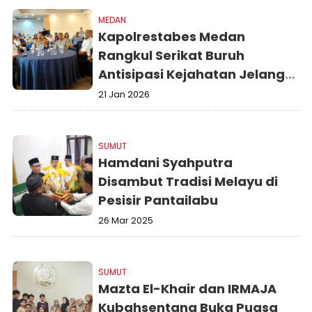
MEDAN
Kapolrestabes Medan
Rangkul Serikat Buruh
Antisipasi Kejahatan Jelang
Ramadan
21 Jan 2026
SUMUT
Hamdani Syahputra
Disambut Tradisi Melayu di
Pesisir Pantailabu
26 Mar 2025
SUMUT
Mazta El-Khair dan IRMAJA
Kubahsentang Buka Puasa