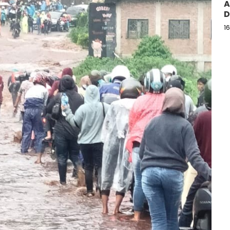
A
D
1