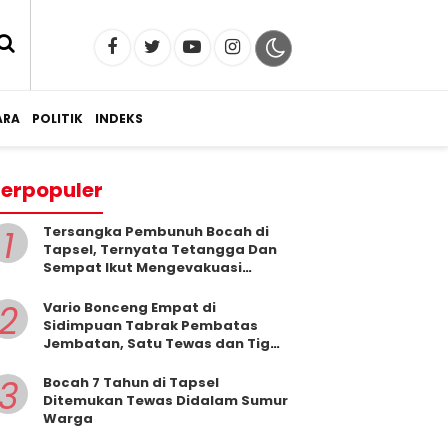
RA
POLITIK
INDEKS
erpopuler
1
Tersangka Pembunuh Bocah di
Tapsel, Ternyata Tetangga Dan
Sempat Ikut Mengevakuasi
Korban Dari Dalam Sumur
2
Vario Bonceng Empat di
Sidimpuan Tabrak Pembatas
Jembatan, Satu Tewas dan Tiga
Terluka
3
Bocah 7 Tahun di Tapsel
Ditemukan Tewas Didalam Sumur
Warga