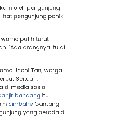
rekam oleh pengunjung
rlihat pengunjung panik
 warna putih turut
h. "Ada orangnya itu di
nama Jhoni Tan, warga
rcut Seituan,
 di media sosial
banjir bandang
itu
lam
Simbahe
Gantang
gunjung yang berada di