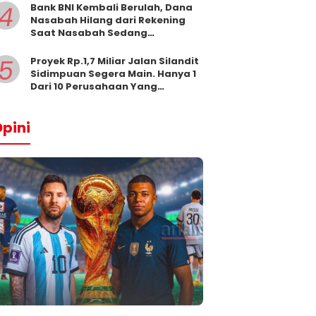
4
Bank BNI Kembali Berulah, Dana
Nasabah Hilang dari Rekening
Saat Nasabah Sedang
Beribadah.
5
Proyek Rp.1,7 Miliar Jalan Silandit
Sidimpuan Segera Main. Hanya 1
Dari 10 Perusahaan Yang
Masukkan Penawaran
pini