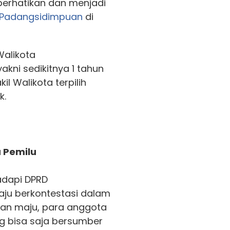
perhatikan dan menjadi
Padangsidimpuan
di
alikota
akni sedikitnya 1 tahun
l Walikota terpilih
k.
u Pemilu
adapi DPRD
ju berkontestasi dalam
kan maju, para anggota
g bisa saja bersumber