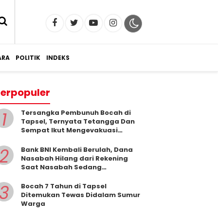
RA
POLITIK
INDEKS
erpopuler
1
Tersangka Pembunuh Bocah di
Tapsel, Ternyata Tetangga Dan
Sempat Ikut Mengevakuasi
Korban Dari Dalam Sumur
2
Bank BNI Kembali Berulah, Dana
Nasabah Hilang dari Rekening
Saat Nasabah Sedang
Beribadah.
3
Bocah 7 Tahun di Tapsel
Ditemukan Tewas Didalam Sumur
Warga