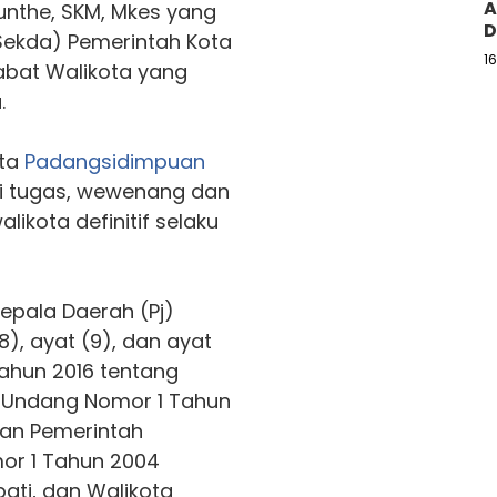
A
unthe, SKM, Mkes yang
D
Sekda) Pemerintah Kota
1
abat Walikota yang
.
ota
Padangsidimpuan
i tugas, wewenang dan
ikota definitif selaku
epala Daerah (Pj)
8), ayat (9), dan ayat
ahun 2016 tentang
-Undang Nomor 1 Tahun
ran Pemerintah
r 1 Tahun 2004
ati, dan Walikota