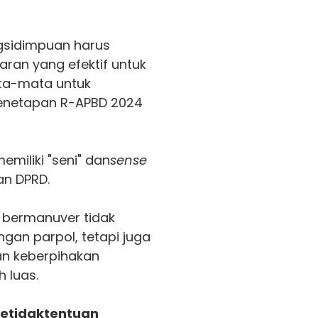
gsidimpuan harus
an yang efektif untuk
ta-mata untuk
 penetapan R-APBD 2024
emiliki "seni" dan
sense
an DPRD.
 bermanuver tidak
an parpol, tetapi juga
an keberpihakan
 luas.
 Ketidaktentuan