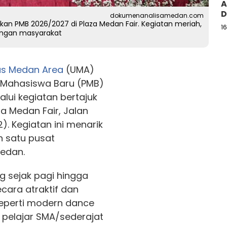
A
D
dokumenanalisamedan.com
kan PMB 2026/2027 di Plaza Medan Fair. Kegiatan meriah,
1
engan masyarakat
tas Medan Area
(UMA)
 Mahasiswa Baru (PMB)
ui kegiatan bertajuk
a Medan Fair, Jalan
). Kegiatan ini menarik
h satu pusat
Medan.
g sejak pagi hingga
cara atraktif dan
eperti modern dance
 pelajar SMA/sederajat