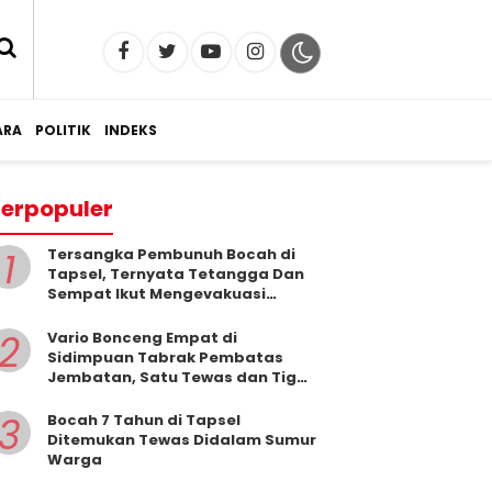
RA
POLITIK
INDEKS
erpopuler
1
Tersangka Pembunuh Bocah di
Tapsel, Ternyata Tetangga Dan
Sempat Ikut Mengevakuasi
Korban Dari Dalam Sumur
2
Vario Bonceng Empat di
Sidimpuan Tabrak Pembatas
Jembatan, Satu Tewas dan Tiga
Terluka
3
Bocah 7 Tahun di Tapsel
Ditemukan Tewas Didalam Sumur
Warga