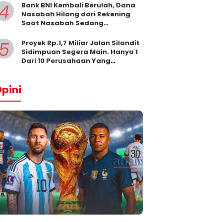
4
Bank BNI Kembali Berulah, Dana
Nasabah Hilang dari Rekening
Saat Nasabah Sedang
Beribadah.
5
Proyek Rp.1,7 Miliar Jalan Silandit
Sidimpuan Segera Main. Hanya 1
Dari 10 Perusahaan Yang
Masukkan Penawaran
pini