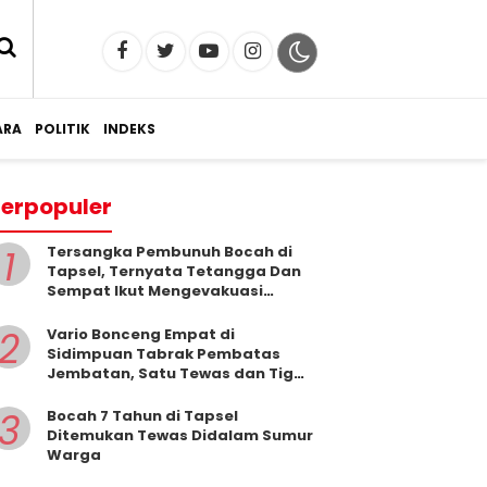
RA
POLITIK
INDEKS
erpopuler
1
Tersangka Pembunuh Bocah di
Tapsel, Ternyata Tetangga Dan
Sempat Ikut Mengevakuasi
Korban Dari Dalam Sumur
2
Vario Bonceng Empat di
Sidimpuan Tabrak Pembatas
Jembatan, Satu Tewas dan Tiga
Terluka
3
Bocah 7 Tahun di Tapsel
Ditemukan Tewas Didalam Sumur
Warga