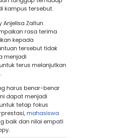
 dan tanggap terhadap
di kampus tersebut.
y Anjelisa Zaitun
nyampaikan rasa terima
rikan kepada
ntuan tersebut tidak
ga menjadi
untuk terus melanjutkan
.
ng harus benar-benar
ini dapat menjadi
untuk tetap fokus
rprestasi,
mahasiswa
g baik dan nilai empati
ppy.