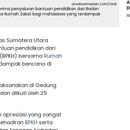
A
analisamedan.com/dok
D
erima penyaluran bantuan pendidikan dari Badan
ama Rumah Zakat bagi mahasiswa yang terdampak
1
tas Sumatera Utara
tuan pendidikan dari
i (BPKH) bersama
Rumah
dampak bencana di
ilaksanakan di Gedung
dan diikuti oleh 25
 apresiasi yang sangat
kehadiran
BPKH
serta