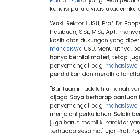
Rumah Zakat
yang telah peduli
kondisi para civitas akademika 
Wakil Rektor I USU, Prof. Dr. Popp
Hasibuan, S.Si., M.Si., Apt., me
kasih atas dukungan yang dibe
mahasiswa
USU. Menurutnya, ba
hanya bernilai materi, tetapi ju
penyemangat bagi
mahasiswa
pendidikan dan meraih cita-cita
"Bantuan ini adalah amanah ya
dijaga. Saya berharap bantuan 
penyemangat bagi
mahasiswa
menjalani perkuliahan. Selain be
juga harus memiliki karakter yan
terhadap sesama," ujar Prof. Po