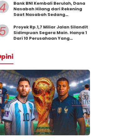
4
Bank BNI Kembali Berulah, Dana
Nasabah Hilang dari Rekening
Saat Nasabah Sedang
Beribadah.
5
Proyek Rp.1,7 Miliar Jalan Silandit
Sidimpuan Segera Main. Hanya 1
Dari 10 Perusahaan Yang
Masukkan Penawaran
pini