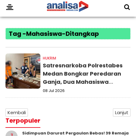
Tag -Mahasiswa-Ditangkap
HUKRIM
Satresnarkoba Polrestabes
Medan Bongkar Peredaran
Ganja, Dua Mahasiswa
Ditangkap dengan Barang
08 Jul 2026
Bukti 260 Gram
Kembali
Lanjut
Terpopuler
Sidimpuan Darurat Pergaulan Bebas! 39 Remaja