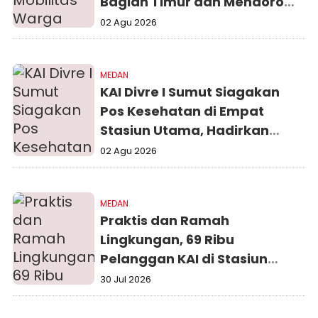
Bagian Timur dan Mendorong
Roda Ekonomi
02 Agu 2026
MEDAN
KAI Divre I Sumut Siagakan
Pos Kesehatan di Empat
Stasiun Utama, Hadirkan
Perjalanan Kereta Api yang
02 Agu 2026
Aman dan Nyaman
MEDAN
Praktis dan Ramah
Lingkungan, 69 Ribu
Pelanggan KAI di Stasiun
Medan Manfaatkan Face
30 Jul 2026
Recognition Selama
Semester I 2026