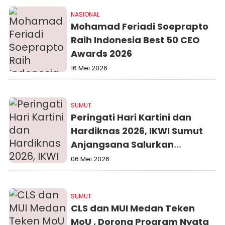
NASIONAL
Mohamad Feriadi Soeprapto
Raih Indonesia Best 50 CEO
Awards 2026
16 Mei 2026
SUMUT
Peringati Hari Kartini dan
Hardiknas 2026, IKWI Sumut
Anjangsana Salurkan
Bantuan ke Panti Asuhan dan
06 Mei 2026
Warakauri PWI Sumut
SUMUT
CLS dan MUI Medan Teken
MoU , Dorong Program Nyata