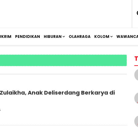
UKRIM
PENDIDIKAN
HIBURAN
OLAHRAGA
KOLOM
WAWANCA
T
Zulaikha, Anak Deliserdang Berkarya di
5