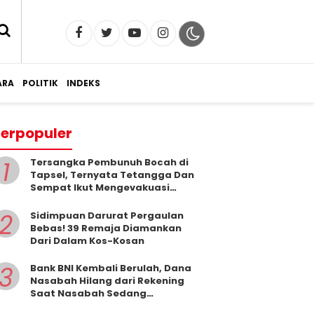
RA
POLITIK
INDEKS
erpopuler
1
Tersangka Pembunuh Bocah di
Tapsel, Ternyata Tetangga Dan
Sempat Ikut Mengevakuasi
Korban Dari Dalam Sumur
2
Sidimpuan Darurat Pergaulan
Bebas! 39 Remaja Diamankan
Dari Dalam Kos-Kosan
3
Bank BNI Kembali Berulah, Dana
Nasabah Hilang dari Rekening
Saat Nasabah Sedang
Beribadah.