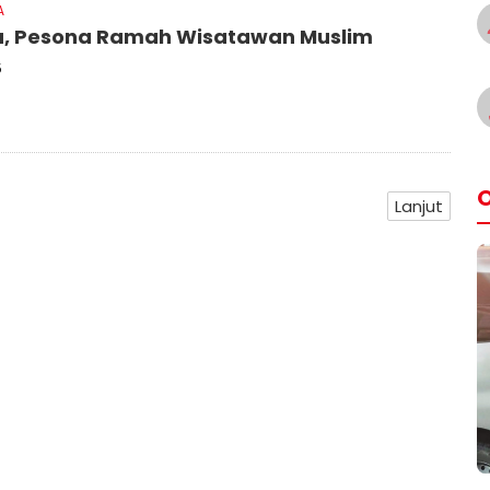
A
, Pesona Ramah Wisatawan Muslim
5
O
Lanjut