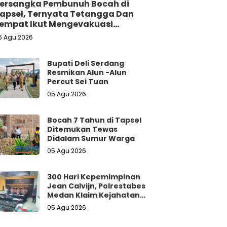
ersangka Pembunuh Bocah di
apsel, Ternyata Tetangga Dan
empat Ikut Mengevakuasi
orban Dari Dalam Sumur
6 Agu 2026
Bupati Deli Serdang
Resmikan Alun -Alun
Percut Sei Tuan
05 Agu 2026
Bocah 7 Tahun di Tapsel
Ditemukan Tewas
Didalam Sumur Warga
05 Agu 2026
300 Hari Kepemimpinan
Jean Calvijn, Polrestabes
Medan Klaim Kejahatan
Jalanan Turun 15 Persen
05 Agu 2026