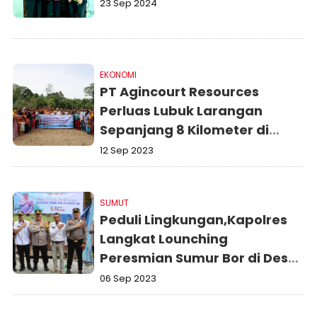
23 Sep 2024
EKONOMI
PT Agincourt Resources
Perluas Lubuk Larangan
Sepanjang 8 Kilometer di
Sungai Aek Garoga
12 Sep 2023
SUMUT
Peduli Lingkungan,Kapolres
Langkat Lounching
Peresmian Sumur Bor di Desa
Sei Meran, Pangkalan Susu
06 Sep 2023