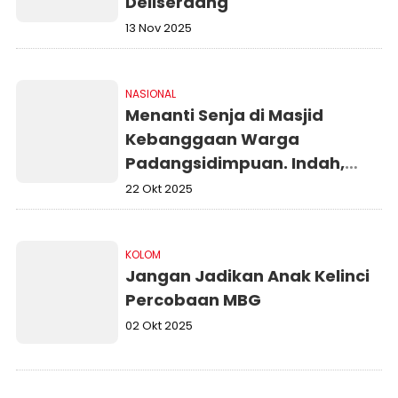
Deliserdang
13 Nov 2025
NASIONAL
Menanti Senja di Masjid
Kebanggaan Warga
Padangsidimpuan. Indah,
Megah Dan Ramah Anak
22 Okt 2025
KOLOM
Jangan Jadikan Anak Kelinci
Percobaan MBG
02 Okt 2025