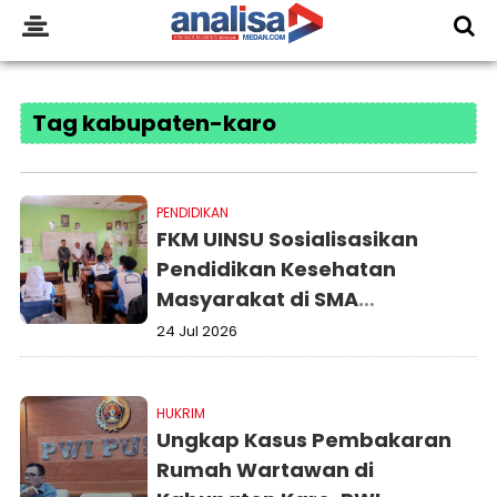
Tag kabupaten-karo
PENDIDIKAN
FKM UINSU Sosialisasikan
Pendidikan Kesehatan
Masyarakat di SMA
Muhammadiyah Kabupaten
24 Jul 2026
Karo
HUKRIM
Ungkap Kasus Pembakaran
Rumah Wartawan di