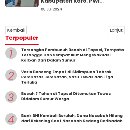
Kabupaten Karo, PWI
Apresiasi Polda Sumut
08 Jul 2024
Kembali
Lanjut
Terpopuler
1
Tersangka Pembunuh Bocah di Tapsel, Ternyata
Tetangga Dan Sempat Ikut Mengevakuasi
Korban Dari Dalam Sumur
2
Vario Bonceng Empat di Sidimpuan Tabrak
Pembatas Jembatan, Satu Tewas dan Tiga
Terluka
3
Bocah 7 Tahun di Tapsel Ditemukan Tewas
Didalam Sumur Warga
4
Bank BNI Kembali Berulah, Dana Nasabah Hilang
dari Rekening Saat Nasabah Sedang Beribadah.