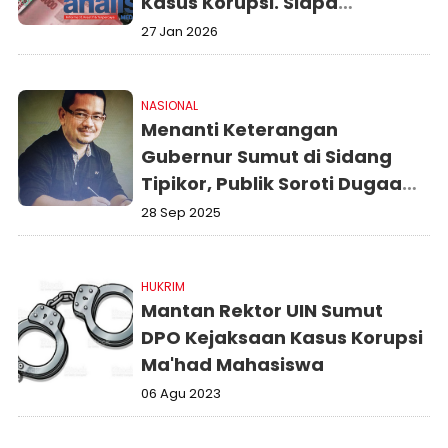
Kasus Korupsi. Siapa
Menyusul!
27 Jan 2026
NASIONAL
Menanti Keterangan
Gubernur Sumut di Sidang
Tipikor, Publik Soroti Dugaan
Pergeseran Anggaran
28 Sep 2025
HUKRIM
Mantan Rektor UIN Sumut
DPO Kejaksaan Kasus Korupsi
Ma'had Mahasiswa
06 Agu 2023