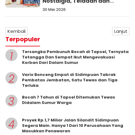
Nostalgia, Teladan dan
Harapan
30 Mei 2026
Kembali
Lanjut
Terpopuler
1
Tersangka Pembunuh Bocah di Tapsel, Ternyata
Tetangga Dan Sempat Ikut Mengevakuasi
Korban Dari Dalam Sumur
2
Vario Bonceng Empat di Sidimpuan Tabrak
Pembatas Jembatan, Satu Tewas dan Tiga
Terluka
3
Bocah 7 Tahun di Tapsel Ditemukan Tewas
Didalam Sumur Warga
4
Proyek Rp.1,7 Miliar Jalan Silandit Sidimpuan
Segera Main. Hanya 1 Dari 10 Perusahaan Yang
Masukkan Penawaran