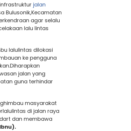
infrastruktur
jalan
sa Bulusonik,Kecamatan
erkendraan agar selalu
celakaan lalu lintas
lalulintas dilokasi
 imbauan ke pengguna
kan.Diharapkan
wasan jalan yang
atan guna terhindar
menghimbau masyarakat
alulintas di jalan raya
ndart dan membawa
Ibnu).