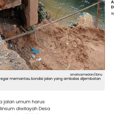
A
D
1
analisamedan/ibnu
Siregar memantau kondisi jalan yang ambalas dijembatan
a jalan umum harus
alinsum diwilayah Desa