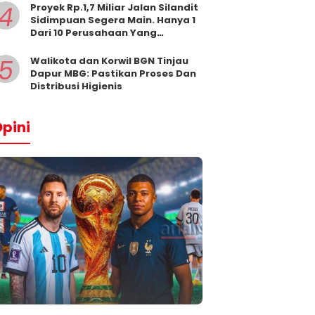
4
Proyek Rp.1,7 Miliar Jalan Silandit
Sidimpuan Segera Main. Hanya 1
Dari 10 Perusahaan Yang
Masukkan Penawaran
5
Walikota dan Korwil BGN Tinjau
Dapur MBG: Pastikan Proses Dan
Distribusi Higienis
pini