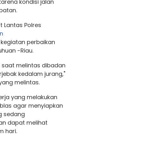
rena kondisi jalan
batan.
 Lantas Polres
n
a kegiatan perbaikan
uhuan -Riau.
saat melintas dibadan
rjebak kedalam jurang,"
ang melintas.
erja yang melakukan
mblas agar menyiapkan
g sedang
an dapat melihat
 hari.