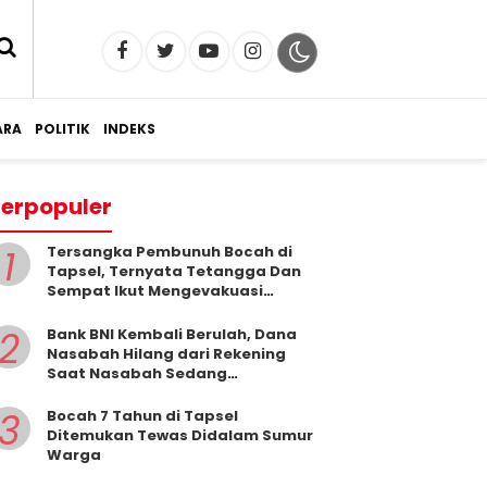
RA
POLITIK
INDEKS
erpopuler
1
Tersangka Pembunuh Bocah di
Tapsel, Ternyata Tetangga Dan
Sempat Ikut Mengevakuasi
Korban Dari Dalam Sumur
2
Bank BNI Kembali Berulah, Dana
Nasabah Hilang dari Rekening
Saat Nasabah Sedang
Beribadah.
3
Bocah 7 Tahun di Tapsel
Ditemukan Tewas Didalam Sumur
Warga