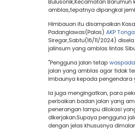
Bulusonik,Kecamatan Barumun ka
amblas,tepatnya dipangkal jem
Himbauan itu disampaikan Kasat
Padanglawas(Palas)
AKP Tonga
Siregar,Sabtu(16/11/2024) disel
jalinsum yang amblas lintas Sib
"Pengguna jalan tetap
waspada
jalan yang amblas agar tidak te
imbaunya kepada pengendara y
Ia juga mengingatkan, para pek
perbaikan badan jalan yang a
penerangan lampu dilokasi yan
dikerjakan.Supaya pengguna jal
dengan jelas khususnya dimalam