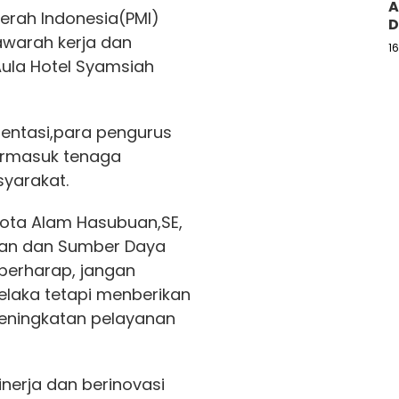
A
erah Indonesia(PMI)
D
warah kerja dan
1
Aula Hotel Syamsiah
ientasi,para pengurus
termasuk tenaga
syarakat.
ota Alam Hasubuan,SE,
ian dan Sumber Daya
 berharap, jangan
belaka tetapi menberikan
peningkatan pelayanan
kinerja dan berinovasi