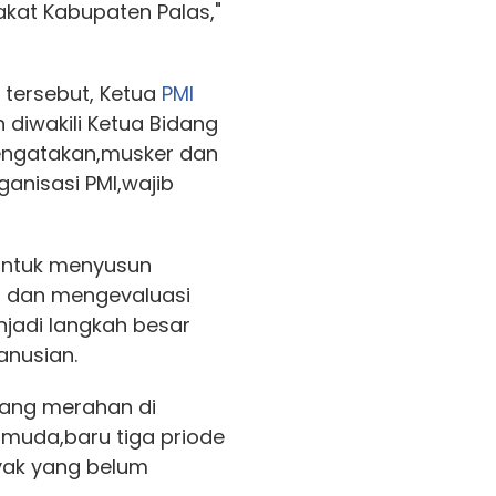
kat Kabupaten Palas,"
 tersebut, Ketua
PMI
 diwakili Ketua Bidang
 mengatakan,musker dan
anisasi PMI,wajib
 untuk menyusun
n dan mengevaluasi
njadi langkah besar
anusian.
lang merahan di
 muda,baru tiga priode
yak yang belum