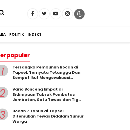
RA
POLITIK
INDEKS
erpopuler
1
Tersangka Pembunuh Bocah di
Tapsel, Ternyata Tetangga Dan
Sempat Ikut Mengevakuasi
Korban Dari Dalam Sumur
2
Vario Bonceng Empat di
Sidimpuan Tabrak Pembatas
Jembatan, Satu Tewas dan Tiga
Terluka
3
Bocah 7 Tahun di Tapsel
Ditemukan Tewas Didalam Sumur
Warga