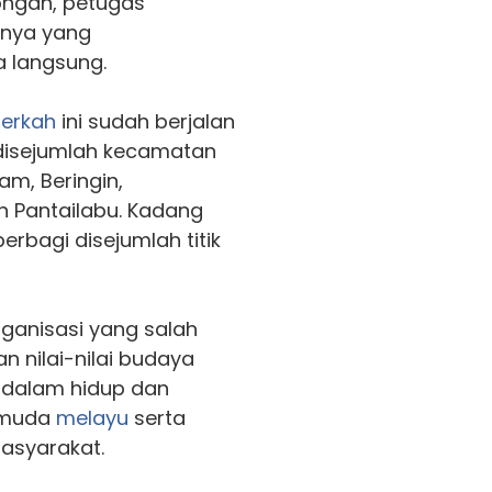
rongan, petugas
nnya yang
a langsung.
erkah
ini sudah berjalan
 disejumlah kecamatan
am, Beringin,
 Pantailabu. Kadang
erbagi disejumlah titik
anisasi yang salah
n nilai-nilai budaya
a dalam hidup dan
 muda
melayu
serta
asyarakat.