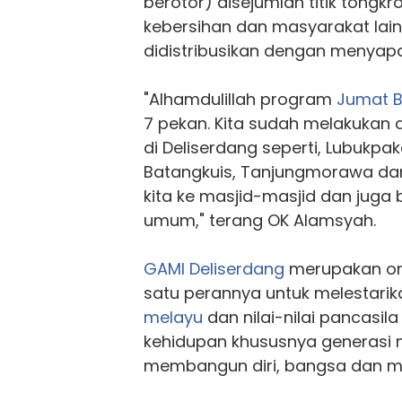
berotor) disejumlah titik tongk
kebersihan dan masyarakat lai
didistribusikan dengan menyap
"Alhamdulillah program
Jumat B
7 pekan. Kita sudah melakukan
di Deliserdang seperti, Lubukpak
Batangkuis, Tanjungmorawa dan
kita ke masjid-masjid dan juga b
umum," terang OK Alamsyah.
GAMI Deliserdang
merupakan org
satu perannya untuk melestarika
melayu
dan nilai-nilai pancasil
kehidupan khususnya generasi
membangun diri, bangsa dan m