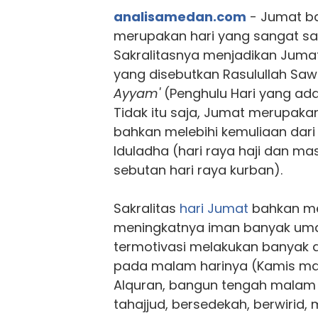
analisamedan.com
- Jumat ba
merupakan hari yang sangat sak
Sakralitasnya menjadikan Jumat
yang disebutkan Rasulullah Sa
Ayyam'
(Penghulu Hari yang ada
Tidak itu saja, Jumat merupakan
bahkan melebihi kemuliaan dari h
Iduladha (hari raya haji dan m
sebutan hari raya kurban).
Sakralitas
hari Jumat
bahkan me
meningkatnya iman banyak uma
termotivasi melakukan banyak 
pada malam harinya (Kamis ma
Alquran, bangun tengah malam
tahajjud, bersedekah, berwirid, 