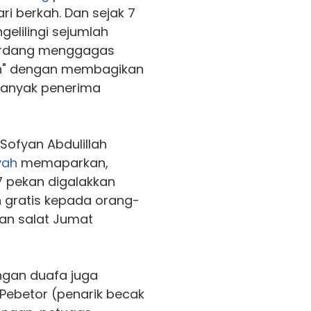
ri berkah. Dan sejak 7
gelilingi sejumlah
serdang menggagas
ah" dengan membagikan
banyak penerima
Sofyan Abdulillah
yah
memaparkan,
7 pekan digalakkan
 gratis kepada orang-
an salat Jumat
angan duafa juga
 Pebetor (penarik becak