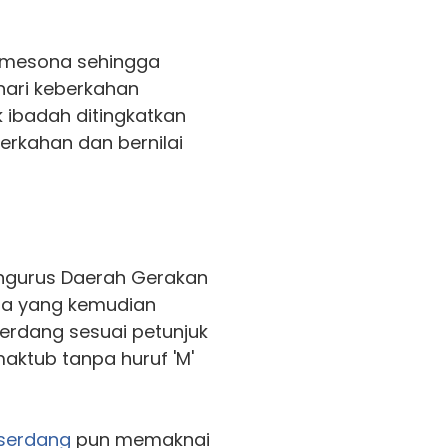
mesona sehingga
hari keberkahan
ibadah ditingkatkan
erkahan dan bernilai
engurus Daerah Gerakan
ia yang kemudian
serdang sesuai petunjuk
maktub tanpa huruf 'M'
iserdang
pun memaknai