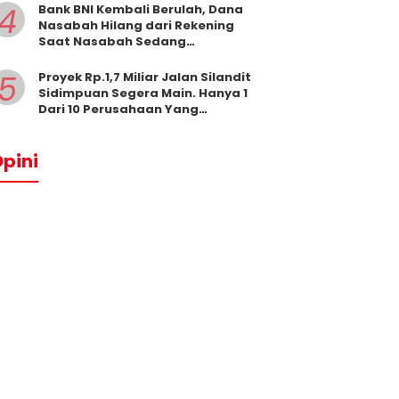
4
Bank BNI Kembali Berulah, Dana
Nasabah Hilang dari Rekening
Saat Nasabah Sedang
Beribadah.
5
Proyek Rp.1,7 Miliar Jalan Silandit
Sidimpuan Segera Main. Hanya 1
Dari 10 Perusahaan Yang
Masukkan Penawaran
pini