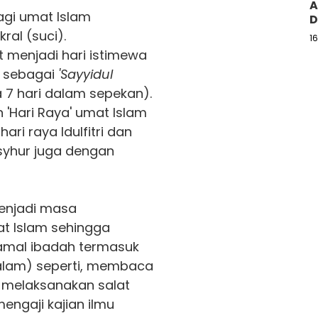
A
gi umat Islam
D
ral (suci).
1
 menjadi hari istimewa
w sebagai
'Sayyidul
 7 hari dalam sepekan).
 'Hari Raya' umat Islam
ari raya Idulfitri dan
asyhur juga dengan
njadi masa
t Islam sehingga
amal ibadah termasuk
lam) seperti, membaca
 melaksanakan salat
mengaji kajian ilmu