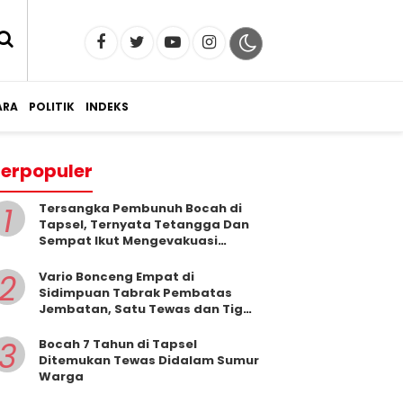
RA
POLITIK
INDEKS
erpopuler
1
Tersangka Pembunuh Bocah di
Tapsel, Ternyata Tetangga Dan
Sempat Ikut Mengevakuasi
Korban Dari Dalam Sumur
2
Vario Bonceng Empat di
Sidimpuan Tabrak Pembatas
Jembatan, Satu Tewas dan Tiga
Terluka
3
Bocah 7 Tahun di Tapsel
Ditemukan Tewas Didalam Sumur
Warga