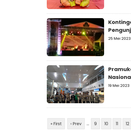
Konting
Pengunj
25 Mei 2023
Pramuka
Nasional
19 Mei 2023
« First
‹ Prev
...
9
10
11
12