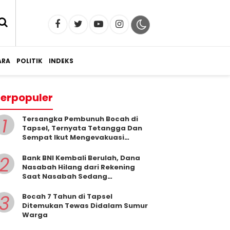
RA
POLITIK
INDEKS
erpopuler
1
Tersangka Pembunuh Bocah di
Tapsel, Ternyata Tetangga Dan
Sempat Ikut Mengevakuasi
Korban Dari Dalam Sumur
2
Bank BNI Kembali Berulah, Dana
Nasabah Hilang dari Rekening
Saat Nasabah Sedang
Beribadah.
3
Bocah 7 Tahun di Tapsel
Ditemukan Tewas Didalam Sumur
Warga