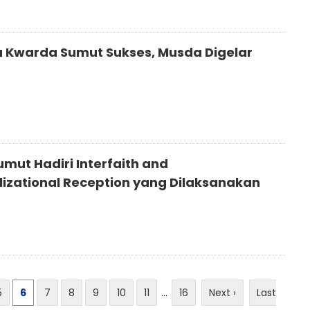
 Kwarda Sumut Sukses, Musda Digelar
mut Hadiri Interfaith and
ilizational Reception yang Dilaksanakan
5
6
7
8
9
10
11
...
16
Next ›
Last