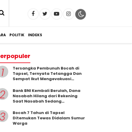
RA
POLITIK
INDEKS
erpopuler
1
Tersangka Pembunuh Bocah di
Tapsel, Ternyata Tetangga Dan
Sempat Ikut Mengevakuasi
Korban Dari Dalam Sumur
2
Bank BNI Kembali Berulah, Dana
Nasabah Hilang dari Rekening
Saat Nasabah Sedang
Beribadah.
3
Bocah 7 Tahun di Tapsel
Ditemukan Tewas Didalam Sumur
Warga