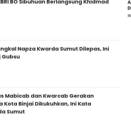
BRI BO Sibuhuan Berlangsung Khidmad
A
D
1
angkal Napza Kwarda Sumut Dilepas, Ini
j Gubsu
s Mabicab dan Kwarcab Gerakan
Kota Binjai Dikukuhkan, Ini Kata
da Sumut