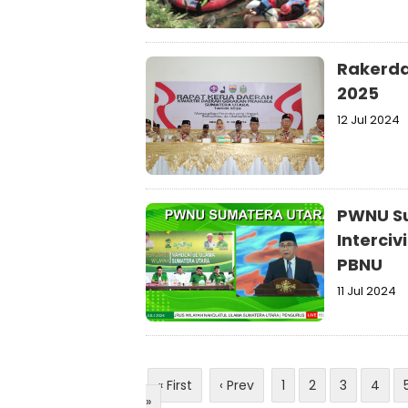
Rakerda
2025
12 Jul 2024
PWNU Su
Interciv
PBNU
11 Jul 2024
« First
‹ Prev
1
2
3
4
»