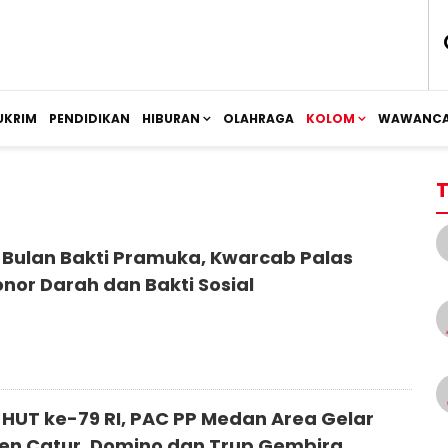
UKRIM
PENDIDIKAN
HIBURAN
OLAHRAGA
KOLOM
WAWANCA
T
Bulan Bakti Pramuka, Kwarcab Palas
onor Darah dan Bakti Sosial
HUT ke-79 RI, PAC PP Medan Area Gelar
n Catur, Domino dan Trup Gembira