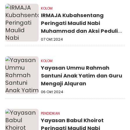
KOLOM
IRMAJA Kubahsentang
Peringati Maulid Nabi
Muhammad dan Aksi Peduli
Palestina
07 Okt 2024
KOLOM
Yayasan Ummu Rahmah
Santuni Anak Yatim dan Guru
Mengaji Alquran
06 Okt 2024
PENDIDIKAN
Yayasan Babul Khoirot
Peringati Maulid Nabi