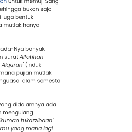
ran
untuk memuji Sang
ehingga bukan saja
 juga bentuk
a mutlak hanya
ada-Nya banyak
m surat
Alfatihah
Alquran'
(induk
imana pujian mutlak
enguasai alam semesta
ang didalamnya ada
ran mengulang
bikumaa tukazzibaan"
nmu yang mana lagi