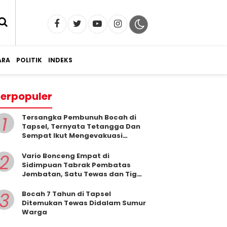
RA
POLITIK
INDEKS
erpopuler
1
Tersangka Pembunuh Bocah di
Tapsel, Ternyata Tetangga Dan
Sempat Ikut Mengevakuasi
Korban Dari Dalam Sumur
2
Vario Bonceng Empat di
Sidimpuan Tabrak Pembatas
Jembatan, Satu Tewas dan Tiga
Terluka
3
Bocah 7 Tahun di Tapsel
Ditemukan Tewas Didalam Sumur
Warga