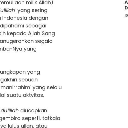
kemuliaan milik Allah)
A
D
lillah'
yang sering
1
a Indonesia dengan
ni dipahami sebagai
ih kepada Allah Sang
anugerahkan segala
mba-Nya yang
ungkapan yang
gakhiri sebuah
ahmanirrahim' yang selalu
i suatu aktvitas.
ulillah
diucapkan
embira seperti, tatkala
 lulus ujian, atau