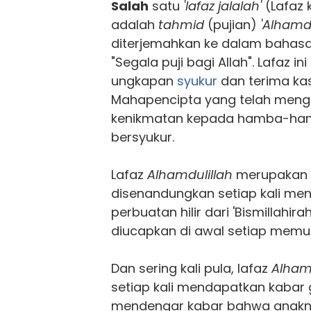
Salah
satu
'lafaz jalalah'
(Lafaz 
adalah
tahmid
(pujian)
'Alhamdu
diterjemahkan ke dalam bahas
"Segala puji bagi Allah". Lafaz i
ungkapan
syukur
dan terima kas
Mahapencipta yang telah meng
kenikmatan kepada hamba-ha
bersyukur.
Lafaz
Alhamdulillah
merupakan 
disenandungkan setiap kali men
perbuatan hilir dari 'Bismillahir
diucapkan di awal setiap memula
Dan sering kali pula, lafaz
Alhamd
setiap kali mendapatkan kabar g
mendengar kabar bahwa anaknya