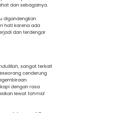
ehat dan sebagainya.
lu digandengkan
n hati karena ada
terjadi dan terdengar
dulillah
, sangat terkait
 seseorang cenderung
egembiraan.
ikapi dengan rasa
esikan lewat
tahmid