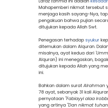
Lafaz
tahmid
ini adalah
kesada
Mahapemberi nikmat tersebut s
menjaga kasih sayang-Nya, tapi
pengakuan bahwa pujian secar
ditujukan kepada Allah Swt.
Penegasan terhadap
syukur
kep
ditemukan dalam Alquran. Dala
misalnya, ayat kedua dari
'Umm 
Alquran) ini menegaskan, baga
ditujukan kepada Allah yang m
ini.
Bahkan dalam surat
Alrahman
y
78 ayat, sebanyak 31 kali Alqu
pernyataan
"Fabiayyi alaa irob
yang artinya
"Dan nikmat tuha