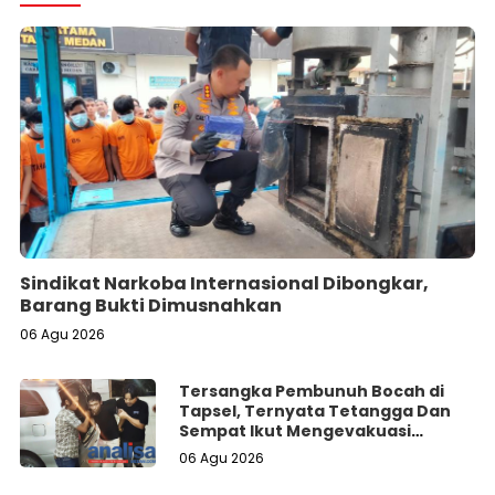
Sindikat Narkoba Internasional Dibongkar,
Barang Bukti Dimusnahkan
06 Agu 2026
Tersangka Pembunuh Bocah di
Tapsel, Ternyata Tetangga Dan
Sempat Ikut Mengevakuasi
Korban Dari Dalam Sumur
06 Agu 2026