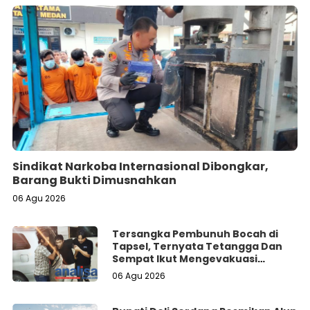
Sindikat Narkoba Internasional Dibongkar,
Barang Bukti Dimusnahkan
06 Agu 2026
Tersangka Pembunuh Bocah di
Tapsel, Ternyata Tetangga Dan
Sempat Ikut Mengevakuasi
Korban Dari Dalam Sumur
06 Agu 2026