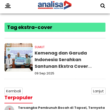
Tag ekstra-cover
SUMUT
Kemenag dan Garuda
Indonesia Serahkan
Santunan Ekstra Cover
kepada Ahli Waris Jemaah
09 Sep 2025
Haji
Kembali
Lanjut
Terpopuler
Tersangka Pembunuh Bocah di Tapsel, Ternyata