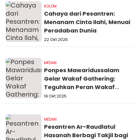
KOLOM
Cahaya dari Pesantren:
Menanam Cinta Ilahi, Menuai
Peradaban Dunia
22 Okt 2025
MEDAN
Ponpes Mawaridussalam
Gelar Wakaf Gathering:
Teguhkan Peran Wakaf
untuk Membangun Masa
19 Okt 2025
Depan Umat
MEDAN
Pesantren Ar-Raudlatul
Hasanah Berbagi Takjil bagi