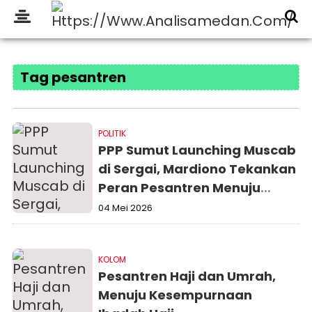
Tag pesantren
POLITIK
PPP Sumut Launching Muscab
di Sergai, Mardiono Tekankan
Peran Pesantren Menuju
Indonesia Emas 2045
04 Mei 2026
KOLOM
Pesantren Haji dan Umrah,
Menuju Kesempurnaan