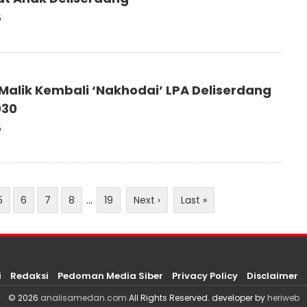
5
 Malik Kembali ‘Nakhodai’ LPA Deliserdang
030
5
5
6
7
8
...
19
Next ›
Last »
i
Redaksi
Pedoman Media Siber
Privacy Policy
Disclaimer
© 2026
analisamedan.com
All Rights Reserved. developer by
heriweb