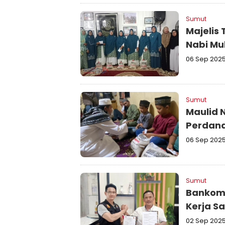
Sumut
Majelis
Nabi M
06 Sep 202
Sumut
Maulid 
Perdana
06 Sep 202
Sumut
Bankom 
Kerja S
02 Sep 202