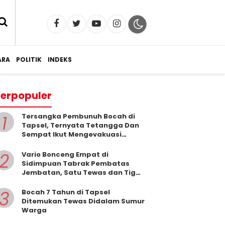
RA
POLITIK
INDEKS
erpopuler
1
Tersangka Pembunuh Bocah di
Tapsel, Ternyata Tetangga Dan
Sempat Ikut Mengevakuasi
Korban Dari Dalam Sumur
2
Vario Bonceng Empat di
Sidimpuan Tabrak Pembatas
Jembatan, Satu Tewas dan Tiga
Terluka
3
Bocah 7 Tahun di Tapsel
Ditemukan Tewas Didalam Sumur
Warga