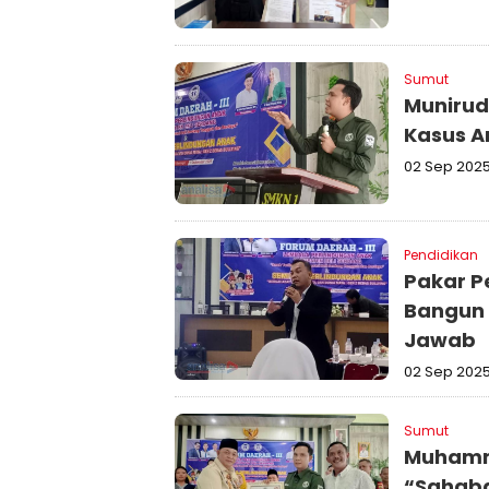
Sumut
Muniruddin Ritonga
Kasus A
02 Sep 202
Pendidikan
Pakar P
Bangun 
Jawab
02 Sep 202
Sumut
Muhamma
“Sahaba