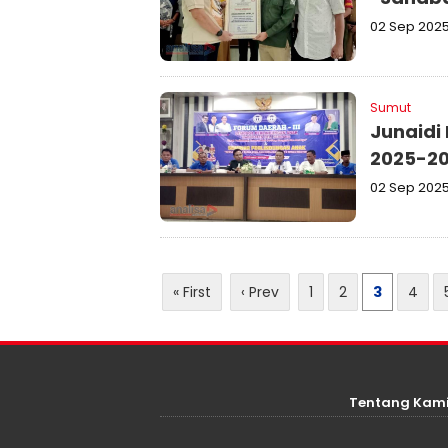
02 Sep 202
Sumut
Junaidi
2025-2
02 Sep 202
« First
‹ Prev
1
2
3
4
Tentang Kam