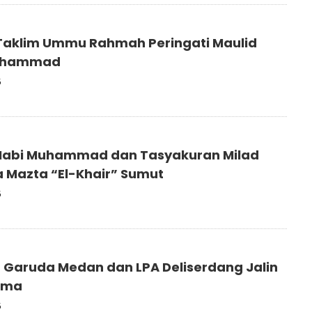
 Taklim Ummu Rahmah Peringati Maulid
uhammad
5
Nabi Muhammad dan Tasyakuran Milad
 Mazta “El-Khair” Sumut
5
Garuda Medan dan LPA Deliserdang Jalin
ama
5