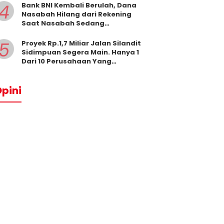
4
Bank BNI Kembali Berulah, Dana
Nasabah Hilang dari Rekening
Saat Nasabah Sedang
Beribadah.
5
Proyek Rp.1,7 Miliar Jalan Silandit
Sidimpuan Segera Main. Hanya 1
Dari 10 Perusahaan Yang
Masukkan Penawaran
pini