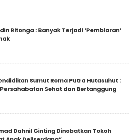
 : Banyak Terjadi ‘Pembiaran’
nak
5
endidikan Sumut Roma Putra Hutasuhut :
Persahabatan Sehat dan Bertanggung
5
d Dahnil Ginting Dinobatkan Tokoh
t Anak Deliserdang”