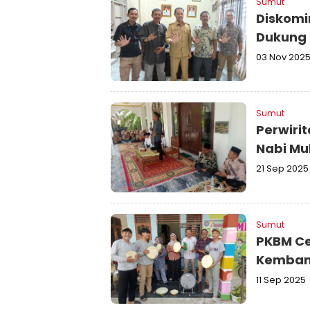
Sumut
Diskomi
Dukung 
03 Nov 202
Sumut
Perwiri
Nabi M
21 Sep 2025
Sumut
PKBM Ce
Kemban
11 Sep 2025