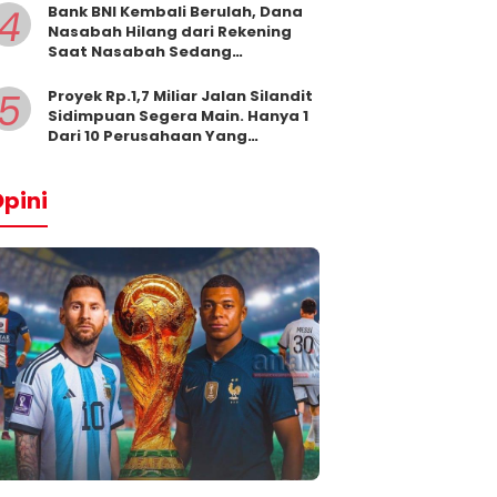
4
Bank BNI Kembali Berulah, Dana
Nasabah Hilang dari Rekening
Saat Nasabah Sedang
Beribadah.
5
Proyek Rp.1,7 Miliar Jalan Silandit
Sidimpuan Segera Main. Hanya 1
Dari 10 Perusahaan Yang
Masukkan Penawaran
pini