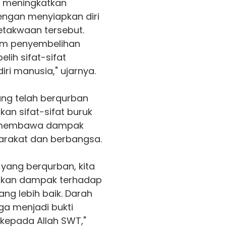
k meningkatkan
ngan menyiapkan diri
takwaan tersebut.
lam penyembelihan
ih sifat-sifat
ri manusia," ujarnya.
ng telah berqurban
n sifat-sifat buruk
t membawa dampak
yarakat dan berbangsa.
yang berqurban, kita
rikan dampak terhadap
ng lebih baik. Darah
ga menjadi bukti
kepada Allah SWT,"