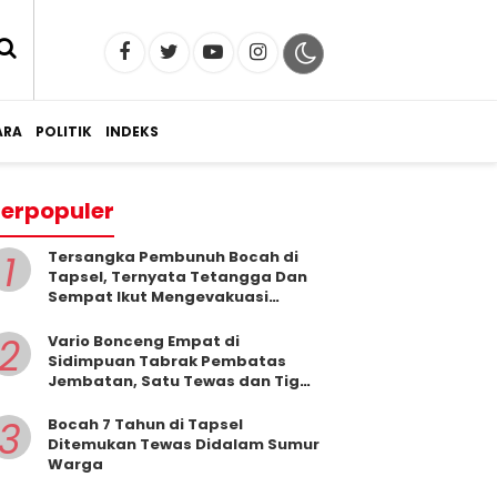
RA
POLITIK
INDEKS
erpopuler
1
Tersangka Pembunuh Bocah di
Tapsel, Ternyata Tetangga Dan
Sempat Ikut Mengevakuasi
Korban Dari Dalam Sumur
2
Vario Bonceng Empat di
Sidimpuan Tabrak Pembatas
Jembatan, Satu Tewas dan Tiga
Terluka
3
Bocah 7 Tahun di Tapsel
Ditemukan Tewas Didalam Sumur
Warga