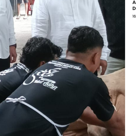
A
D
1