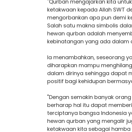
"Qurban mengajarkan kita untu
ketakwaan kepada Allah SWT de
mengorbankan apa pun demi ke
Salah satu makna simbolis da
hewan qurban
adalah menyembel
kebinatangan yang ada dalam di
Ia menambahkan, seseorang ya
diharapkan mampu menghilangka
dalam dirinya sehingga dapa
positif bagi kehidupan bermas
"Dengan semakin banyak orang 
berharap hal itu dapat membe
terciptanya bangsa Indonesia ya
hewan qurban
yang mengalir ju
ketakwaan kita sebagai hamba 