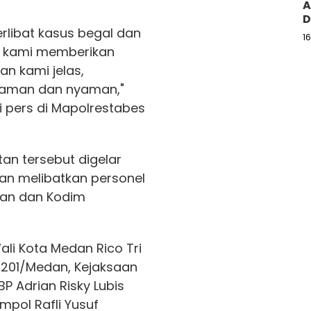
A
D
erlibat kasus begal dan
1
, kami memberikan
an kami jelas,
 aman dan nyaman,"
si pers di Mapolrestabes
an tersebut digelar
gan melibatkan personel
dan dan Kodim
ali Kota Medan Rico Tri
0201/Medan, Kejaksaan
P Adrian Risky Lubis
mpol Rafli Yusuf