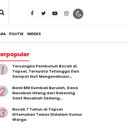
RA
POLITIK
INDEKS
erpopuler
1
Tersangka Pembunuh Bocah di
Tapsel, Ternyata Tetangga Dan
Sempat Ikut Mengevakuasi
Korban Dari Dalam Sumur
2
Bank BNI Kembali Berulah, Dana
Nasabah Hilang dari Rekening
Saat Nasabah Sedang
Beribadah.
3
Bocah 7 Tahun di Tapsel
Ditemukan Tewas Didalam Sumur
Warga