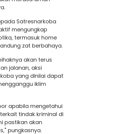
a.
kepada Satresnarkoba
 aktif mengungkap
otika, termasuk home
gandung zat berbahaya.
ihaknya akan terus
n jalanan, aksi
oba yang dinilai dapat
mengganggu iklim
por apabila mengetahui
rkait tindak kriminal di
i pastikan akan
s," pungkasnya.