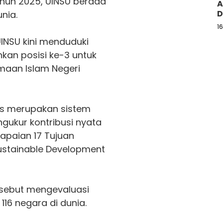
ahun 2025,
UINSU
berada
A
D
nia.
1
UINSU
kini menduduki
an posisi ke-3 untuk
maan Islam Negeri
ngs merupakan sistem
gukur kontribusi nyata
apaian 17 Tujuan
ustainable Development
ersebut mengevaluasi
 116 negara di dunia.