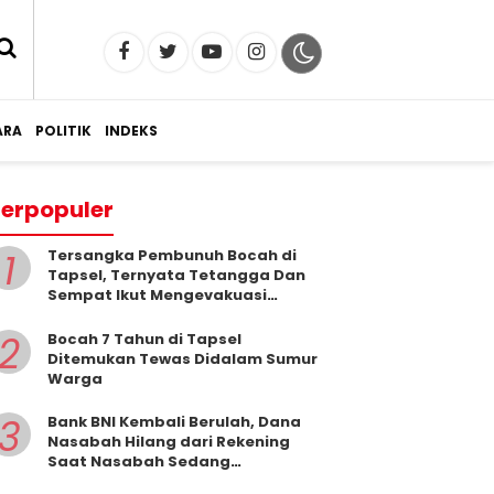
RA
POLITIK
INDEKS
erpopuler
1
Tersangka Pembunuh Bocah di
Tapsel, Ternyata Tetangga Dan
Sempat Ikut Mengevakuasi
Korban Dari Dalam Sumur
2
Bocah 7 Tahun di Tapsel
Ditemukan Tewas Didalam Sumur
Warga
3
Bank BNI Kembali Berulah, Dana
Nasabah Hilang dari Rekening
Saat Nasabah Sedang
Beribadah.