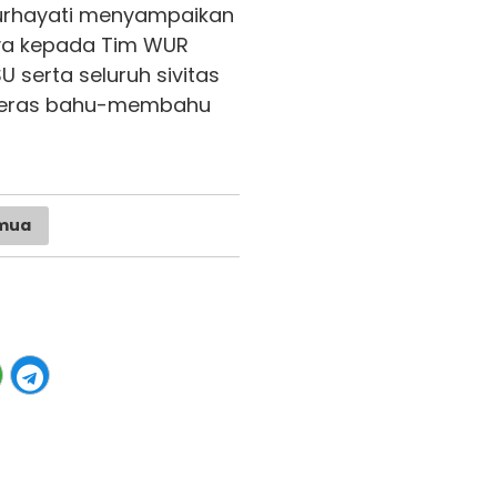
 Nurhayati menyampaikan
nya kepada Tim WUR
SU
serta seluruh sivitas
 keras bahu-membahu
mua