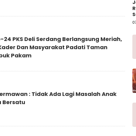
J
R
S
P
0
e-24 PKS Deli Serdang Berlangsung Meriah,
Kader Dan Masyarakat Padati Taman
ubuk Pakam
ermawan : Tidak Ada Lagi Masalah Anak
a Bersatu