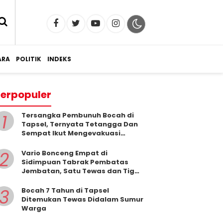
RA
POLITIK
INDEKS
erpopuler
1
Tersangka Pembunuh Bocah di
Tapsel, Ternyata Tetangga Dan
Sempat Ikut Mengevakuasi
Korban Dari Dalam Sumur
2
Vario Bonceng Empat di
Sidimpuan Tabrak Pembatas
Jembatan, Satu Tewas dan Tiga
Terluka
3
Bocah 7 Tahun di Tapsel
Ditemukan Tewas Didalam Sumur
Warga