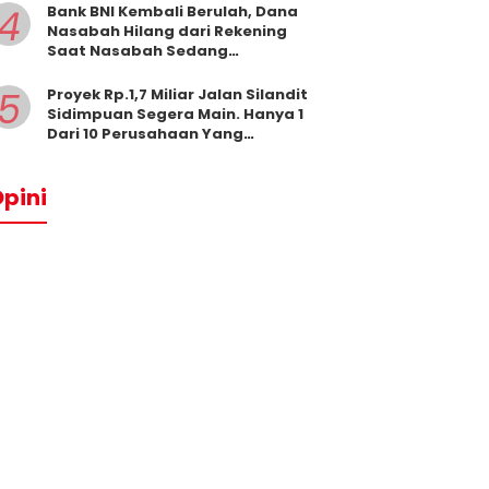
4
Bank BNI Kembali Berulah, Dana
Nasabah Hilang dari Rekening
Saat Nasabah Sedang
Beribadah.
5
Proyek Rp.1,7 Miliar Jalan Silandit
Sidimpuan Segera Main. Hanya 1
Dari 10 Perusahaan Yang
Masukkan Penawaran
pini