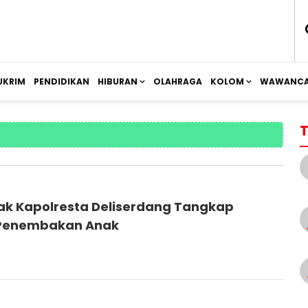
UKRIM
PENDIDIKAN
HIBURAN
OLAHRAGA
KOLOM
WAWANCA
T
ak Kapolresta Deliserdang Tangkap
 Penembakan Anak