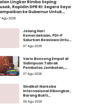
alan Lingkar Rimba Soping
usak, Rapidin DPR RI: Segera Saya
ampaikan ke Gubernur Untuk
erbaikan
7 Agu 2026
Jelang Hari
Kemerdekaan, PDI-P
Salurkan Beasiswa Untuk
Pelajar di
07 Agu 2026
Padangsidimpuan
Vario Bonceng Empat di
Sidimpuan Tabrak
Pembatas Jembatan,
Satu Tewas dan Tiga
07 Agu 2026
Terluka
Sindikat Narkoba
Internasional Dibongkar,
Barang Bukti
Dimusnahkan
06 Agu 2026