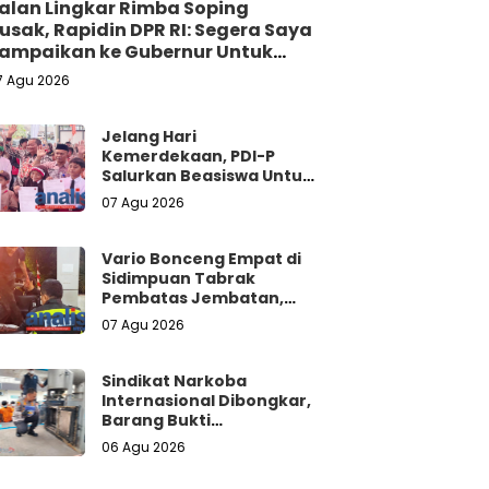
alan Lingkar Rimba Soping
usak, Rapidin DPR RI: Segera Saya
ampaikan ke Gubernur Untuk
erbaikan
7 Agu 2026
Jelang Hari
Kemerdekaan, PDI-P
Salurkan Beasiswa Untuk
Pelajar di
07 Agu 2026
Padangsidimpuan
Vario Bonceng Empat di
Sidimpuan Tabrak
Pembatas Jembatan,
Satu Tewas dan Tiga
07 Agu 2026
Terluka
Sindikat Narkoba
Internasional Dibongkar,
Barang Bukti
Dimusnahkan
06 Agu 2026