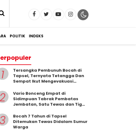
RA
POLITIK
INDEKS
erpopuler
1
Tersangka Pembunuh Bocah di
Tapsel, Ternyata Tetangga Dan
Sempat Ikut Mengevakuasi
Korban Dari Dalam Sumur
2
Vario Bonceng Empat di
Sidimpuan Tabrak Pembatas
Jembatan, Satu Tewas dan Tiga
Terluka
3
Bocah 7 Tahun di Tapsel
Ditemukan Tewas Didalam Sumur
Warga