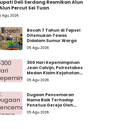
upati Deli Serdang Resmikan Alun
Alun Percut Sei Tuan
5 Agu 2026
Bocah 7 Tahun di Tapsel
Ditemukan Tewas
Didalam Sumur Warga
05 Agu 2026
300 Hari Kepemimpinan
Jean Calvijn, Polrestabes
Medan Klaim Kejahatan
Jalanan Turun 15 Persen
05 Agu 2026
Dugaan Pencemaran
Nama Baik Terhadap
Penetua Gereja Oleh
Oknum Dokter
05 Agu 2026
Diharapkan Naik Hingga
Tahap Tersangka.