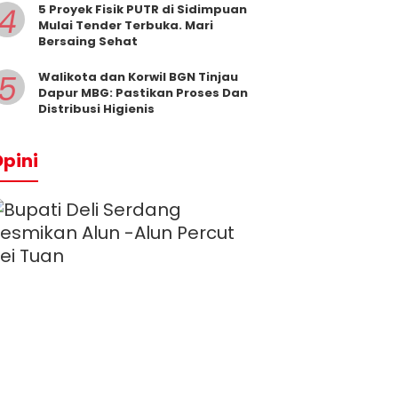
4
5 Proyek Fisik PUTR di Sidimpuan
Mulai Tender Terbuka. Mari
Bersaing Sehat
5
Walikota dan Korwil BGN Tinjau
Dapur MBG: Pastikan Proses Dan
Distribusi Higienis
pini