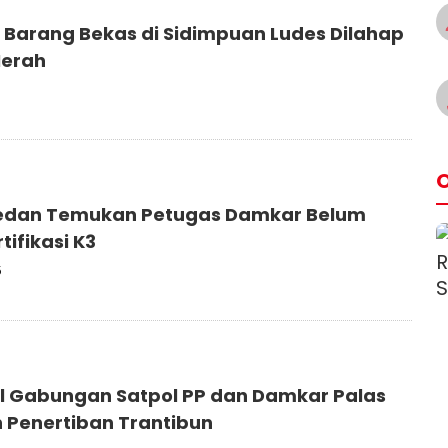
Barang Bekas di Sidimpuan Ludes Dilahap
Merah
O
edan Temukan Petugas Damkar Belum
rtifikasi K3
5
l Gabungan Satpol PP dan Damkar Palas
 Penertiban Trantibun