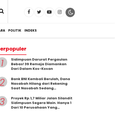
RA
POLITIK
INDEKS
erpopuler
1
Sidimpuan Darurat Pergaulan
Bebas! 39 Remaja Diamankan
Dari Dalam Kos-Kosan
2
Bank BNI Kembali Berulah, Dana
Nasabah Hilang dari Rekening
Saat Nasabah Sedang
Beribadah.
3
Proyek Rp.1,7 Miliar Jalan Silandit
Sidimpuan Segera Main. Hanya 1
Dari 10 Perusahaan Yang
Masukkan Penawaran