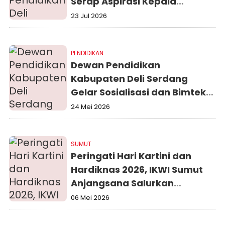
Serap Aspirasi Kepala
Sekolah di Sibolangit, Tinjau
23 Jul 2026
Rehabilitasi SMPN 2
Sibolangit
PENDIDIKAN
Dewan Pendidikan
Kabupaten Deli Serdang
Gelar Sosialisasi dan Bimtek
Tingkatkan Kompetensi Guru
24 Mei 2026
dan Tendik di Pancurbatu
SUMUT
Peringati Hari Kartini dan
Hardiknas 2026, IKWI Sumut
Anjangsana Salurkan
Bantuan ke Panti Asuhan dan
06 Mei 2026
Warakauri PWI Sumut