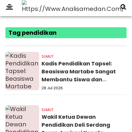
Tag pendidikan
SUMUT
Kadis Pendidikan Tapsel:
Beasiswa Martabe Sangat
Membantu Siswa dan
Keluarga
28 Jul 2026
SUMUT
Wakil Ketua Dewan
Pendidikan Deli Serdang