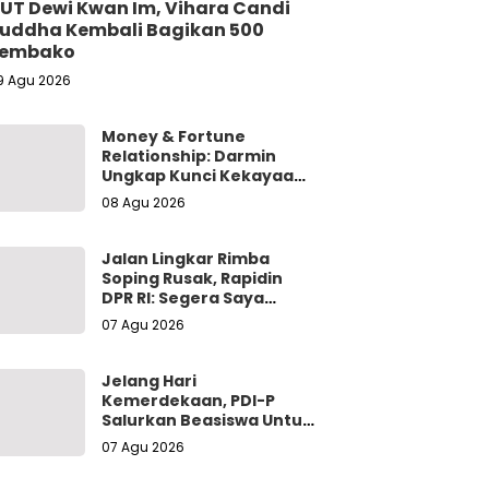
UT Dewi Kwan Im, Vihara Candi
uddha Kembali Bagikan 500
embako
9 Agu 2026
Money & Fortune
Relationship: Darmin
Ungkap Kunci Kekayaan
Sejati Berawal dari Diri
08 Agu 2026
Sendiri
Jalan Lingkar Rimba
Soping Rusak, Rapidin
DPR RI: Segera Saya
Sampaikan ke Gubernur
07 Agu 2026
Untuk Perbaikan
Jelang Hari
Kemerdekaan, PDI-P
Salurkan Beasiswa Untuk
Pelajar di
07 Agu 2026
Padangsidimpuan