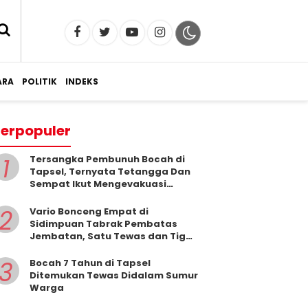
RA
POLITIK
INDEKS
erpopuler
1
Tersangka Pembunuh Bocah di
Tapsel, Ternyata Tetangga Dan
Sempat Ikut Mengevakuasi
Korban Dari Dalam Sumur
2
Vario Bonceng Empat di
Sidimpuan Tabrak Pembatas
Jembatan, Satu Tewas dan Tiga
Terluka
3
Bocah 7 Tahun di Tapsel
Ditemukan Tewas Didalam Sumur
Warga