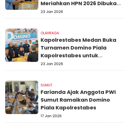
Meriahkan HPN 2026 Dibuka
Kombes Pol Dr Jean Calvijn
23 Jan 2026
Simanjuntak
OLAHRAGA
Kapolrestabes Medan Buka
Turnamen Domino Piala
Kapolrestabes untuk
Meriahkan HPN 2026
23 Jan 2026
SUMUT
Farianda Ajak Anggota PWI
Sumut Ramaikan Domino
Piala Kapolrestabes
17 Jan 2026