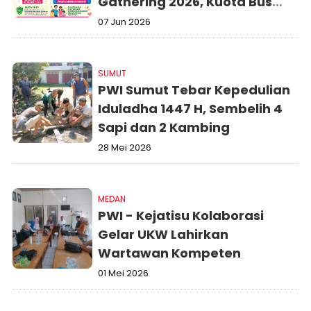
Gathering 2026, Kuota Bus
Terbatas
07 Jun 2026
SUMUT
PWI Sumut Tebar Kepedulian
Iduladha 1447 H, Sembelih 4
Sapi dan 2 Kambing
28 Mei 2026
MEDAN
PWI - Kejatisu Kolaborasi
Gelar UKW Lahirkan
Wartawan Kompeten
01 Mei 2026