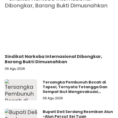
Sindikat Narkoba Internasional Dibongkar,
Barang Bukti Dimusnahkan
06 Agu 2026
Tersangka Pembunuh Bocah di
Tapsel, Ternyata Tetangga Dan
Sempat Ikut Mengevakuasi
Korban Dari Dalam Sumur
06 Agu 2026
Bupati Deli Serdang Resmikan Alun
-Alun Percut Sei Tuan