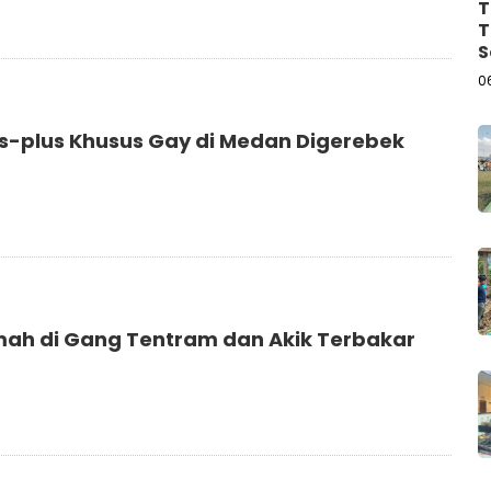
T
T
S
K
0
lus-plus Khusus Gay di Medan Digerebek
ah di Gang Tentram dan Akik Terbakar