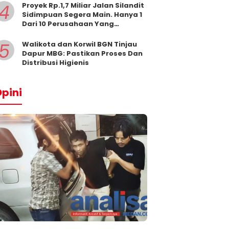
4
Proyek Rp.1,7 Miliar Jalan Silandit
Sidimpuan Segera Main. Hanya 1
Dari 10 Perusahaan Yang
Masukkan Penawaran
5
Walikota dan Korwil BGN Tinjau
Dapur MBG: Pastikan Proses Dan
Distribusi Higienis
pini