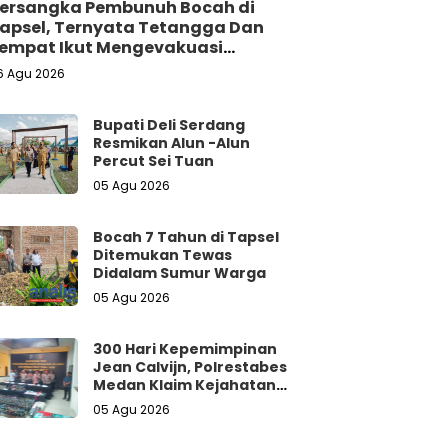
ersangka Pembunuh Bocah di
apsel, Ternyata Tetangga Dan
empat Ikut Mengevakuasi
orban Dari Dalam Sumur
6 Agu 2026
Bupati Deli Serdang
Resmikan Alun -Alun
Percut Sei Tuan
05 Agu 2026
Bocah 7 Tahun di Tapsel
Ditemukan Tewas
Didalam Sumur Warga
05 Agu 2026
300 Hari Kepemimpinan
Jean Calvijn, Polrestabes
Medan Klaim Kejahatan
Jalanan Turun 15 Persen
05 Agu 2026