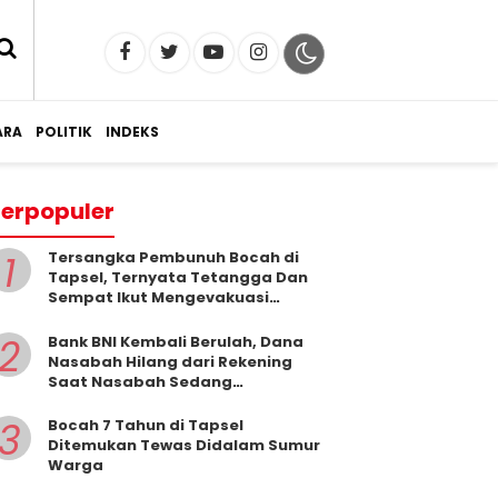
RA
POLITIK
INDEKS
erpopuler
1
Tersangka Pembunuh Bocah di
Tapsel, Ternyata Tetangga Dan
Sempat Ikut Mengevakuasi
Korban Dari Dalam Sumur
2
Bank BNI Kembali Berulah, Dana
Nasabah Hilang dari Rekening
Saat Nasabah Sedang
Beribadah.
3
Bocah 7 Tahun di Tapsel
Ditemukan Tewas Didalam Sumur
Warga