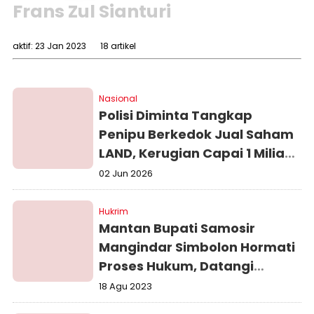
Frans Zul Sianturi
aktif: 23 Jan 2023
18 artikel
Nasional
Polisi Diminta Tangkap
Penipu Berkedok Jual Saham
LAND, Kerugian Capai 1 Miliar
Rupiah
02 Jun 2026
Hukrim
Mantan Bupati Samosir
Mangindar Simbolon Hormati
Proses Hukum, Datangi
Kejaksaan Tinggi Sumatera
18 Agu 2023
Utara