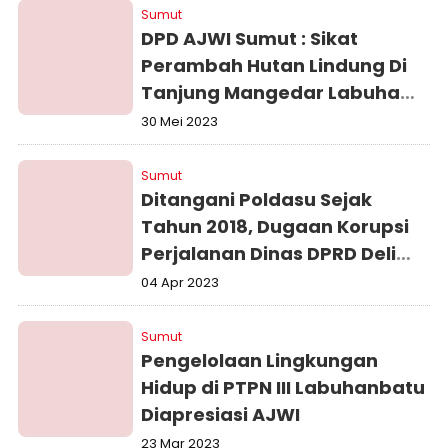
Sumut
DPD AJWI Sumut : Sikat
Perambah Hutan Lindung Di
Tanjung Mangedar Labuhan
Batu Utara
30 Mei 2023
Sumut
Ditangani Poldasu Sejak
Tahun 2018, Dugaan Korupsi
Perjalanan Dinas DPRD Deli
Serdang Harus Dituntaskan
04 Apr 2023
Sumut
Pengelolaan Lingkungan
Hidup di PTPN III Labuhanbatu
Diapresiasi AJWI
23 Mar 2023