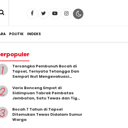
RA
POLITIK
INDEKS
erpopuler
1
Tersangka Pembunuh Bocah di
Tapsel, Ternyata Tetangga Dan
Sempat Ikut Mengevakuasi
Korban Dari Dalam Sumur
2
Vario Bonceng Empat di
Sidimpuan Tabrak Pembatas
Jembatan, Satu Tewas dan Tiga
Terluka
3
Bocah 7 Tahun di Tapsel
Ditemukan Tewas Didalam Sumur
Warga