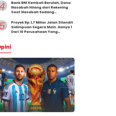
4
Bank BNI Kembali Berulah, Dana
Nasabah Hilang dari Rekening
Saat Nasabah Sedang
Beribadah.
5
Proyek Rp.1,7 Miliar Jalan Silandit
Sidimpuan Segera Main. Hanya 1
Dari 10 Perusahaan Yang
Masukkan Penawaran
pini