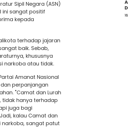
A
atur Sipil Negara (ASN)
D
ini sangat positif
1
prima kepada
alikota terhadap jajaran
angat baik. Sebab,
raturnya, khususnya
 narkoba atau tidak.
 Partai Amanat Nasional
n dan perpanjangan
ayahan. "Camat dan Lurah
, tidak hanya terhadap
api juga bagi
 Jadi, kalau Camat dan
i narkoba, sangat patut