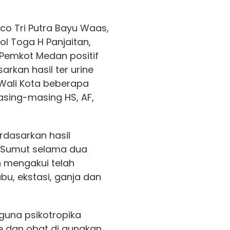
co Tri Putra Bayu Waas,
ol Toga H Panjaitan,
Pemkot Medan positif
rkan hasil ter urine
 Wali Kota beberapa
asing-masing HS, AF,
rdasarkan hasil
Sumut selama dua
n mengakui telah
bu, ekstasi, ganja dan
guna psikotropika
e dan obat di gunakan