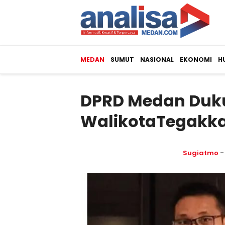
MEDAN
SUMUT
NASIONAL
EKONOMI
H
DPRD Medan Duk
WalikotaTegakkan
Sugiatmo
-