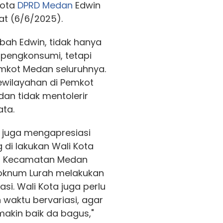
gota
DPRD Medan
Edwin
at (6/6/2025).
bah Edwin, tidak hanya
 pengkonsumi, tetapi
emkot Medan seluruhnya.
ewilayahan di Pemkot
dan tidak mentolerir
ata.
tu, juga mengapresiasi
 di lakukan Wali Kota
jo, Kecamatan Medan
ti oknum Lurah melakukan
siasi. Wali Kota juga perlu
waktu bervariasi, agar
akin baik da bagus,"