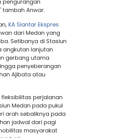
n pengurangan
a," tambah Anwar.
an,
KA Siantar Ekspres
tawan dari Medan yang
a. Setibanya di Stasiun
a angkutan lanjutan
an gerbang utama
hingga penyeberangan
han Ajibata atau
eksibilitas perjalanan
siun Medan pada pukul
ari arah sebaliknya pada
lihan jadwal dari pagi
obilitas masyarakat