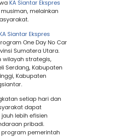
hwa
KA Siantar Ekspres
i musiman, melainkan
asyarakat.
KA Siantar Ekspres
program One Day No Car
vinsi Sumatera Utara.
 wilayah strategis,
li Serdang, Kabupaten
inggi, Kabupaten
siantar.
katan setiap hari dan
syarakat dapat
auh lebih efisien
daraan pribadi.
an program pemerintah