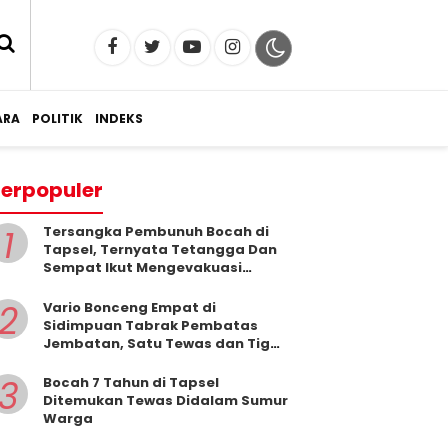
RA
POLITIK
INDEKS
erpopuler
1
Tersangka Pembunuh Bocah di
Tapsel, Ternyata Tetangga Dan
Sempat Ikut Mengevakuasi
Korban Dari Dalam Sumur
2
Vario Bonceng Empat di
Sidimpuan Tabrak Pembatas
Jembatan, Satu Tewas dan Tiga
Terluka
3
Bocah 7 Tahun di Tapsel
Ditemukan Tewas Didalam Sumur
Warga