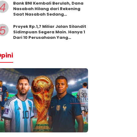
4
Bank BNI Kembali Berulah, Dana
Nasabah Hilang dari Rekening
Saat Nasabah Sedang
Beribadah.
5
Proyek Rp.1,7 Miliar Jalan Silandit
Sidimpuan Segera Main. Hanya 1
Dari 10 Perusahaan Yang
Masukkan Penawaran
pini