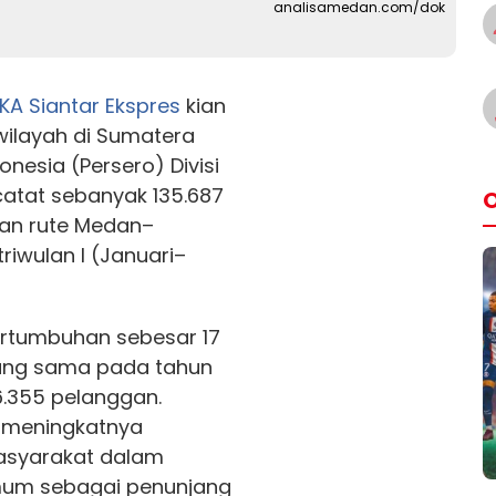
analisamedan.com/dok
KA Siantar Ekspres
kian
wilayah di Sumatera
onesia (Persero) Divisi
catat sebanyak 135.687
O
an rute Medan–
riwulan I (Januari–
ertumbuhan sebesar 17
yang sama pada tahun
6.355 pelanggan.
 meningkatnya
asyarakat dalam
mum sebagai penunjang