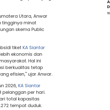
A
D
1
Sumatera Utara, Anwar
 tingginya minat
kungan skema Public
bsidi tiket
KA Siantar
lebih ekonomis dan
masyarakat. Hal ini
i berkualitas tetap
ng efisien," ujar Anwar.
un 2026,
KA Siantar
8 pelanggan per hari.
ri total kapasitas
1.272 tempat duduk.