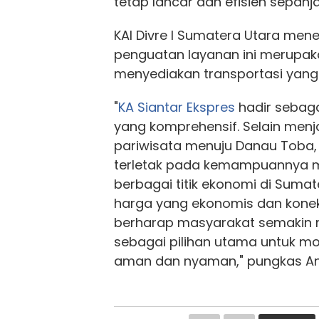
tetap lancar dan efisien sepanja
KAI Divre I Sumatera Utara me
penguatan layanan ini merupa
menyediakan transportasi yang t
"
KA Siantar Ekspres
hadir sebaga
yang komprehensif. Selain men
pariwisata menuju Danau Toba, 
terletak pada kemampuannya
berbagai titik ekonomi di Suma
harga yang ekonomis dan konekt
berharap masyarakat semakin m
sebagai pilihan utama untuk mob
aman dan nyaman," pungkas An