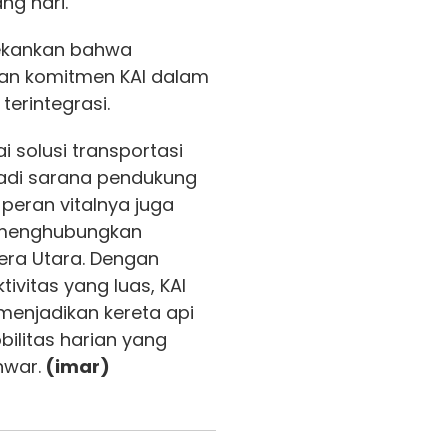
ng hari.
nekankan bahwa
kan komitmen KAI dalam
erintegrasi.
i solusi transportasi
jadi sarana pendukung
peran vitalnya juga
 menghubungkan
tera Utara. Dengan
ivitas yang luas, KAI
enjadikan kereta api
ilitas harian yang
war.
(imar)