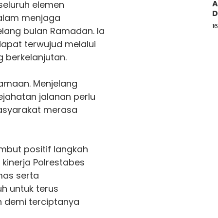
A
seluruh elemen
D
dalam menjaga
1
lang bulan Ramadan. Ia
dapat terwujud melalui
 berkelanjutan.
amaan. Menjelang
ejahatan jalanan perlu
masyarakat merasa
mbut positif langkah
kinerja Polrestabes
as serta
 untuk terus
n demi terciptanya