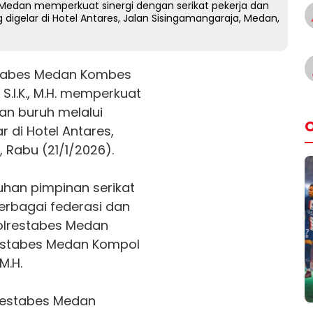
edan memperkuat sinergi dengan serikat pekerja dan
 digelar di Hotel Antares, Jalan Sisingamangaraja, Medan,
tabes Medan Kombes
 S.I.K., M.H. memperkuat
dan buruh melalui
O
r di Hotel Antares,
 Rabu (21/1/2026).
uhan pimpinan serikat
berbagai federasi dan
polrestabes Medan
restabes Medan Kompol
M.H.
lrestabes Medan