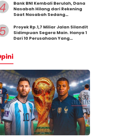
4
Bank BNI Kembali Berulah, Dana
Nasabah Hilang dari Rekening
Saat Nasabah Sedang
Beribadah.
5
Proyek Rp.1,7 Miliar Jalan Silandit
Sidimpuan Segera Main. Hanya 1
Dari 10 Perusahaan Yang
Masukkan Penawaran
pini