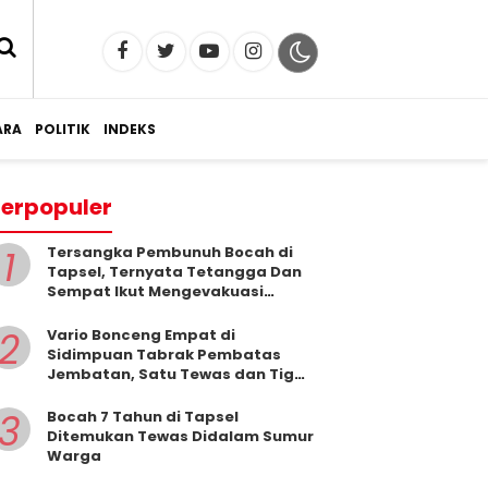
RA
POLITIK
INDEKS
erpopuler
1
Tersangka Pembunuh Bocah di
Tapsel, Ternyata Tetangga Dan
Sempat Ikut Mengevakuasi
Korban Dari Dalam Sumur
2
Vario Bonceng Empat di
Sidimpuan Tabrak Pembatas
Jembatan, Satu Tewas dan Tiga
Terluka
3
Bocah 7 Tahun di Tapsel
Ditemukan Tewas Didalam Sumur
Warga