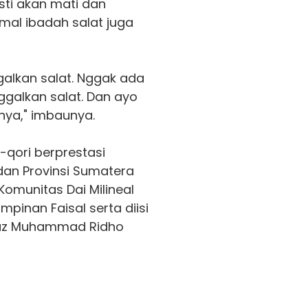
sti akan mati dan
l ibadah salat juga
alkan salat. Nggak ada
ggalkan salat. Dan ayo
nya," imbaunya.
-qori berprestasi
dan Provinsi Sumatera
omunitas Dai Milineal
pinan Faisal serta diisi
taz Muhammad Ridho