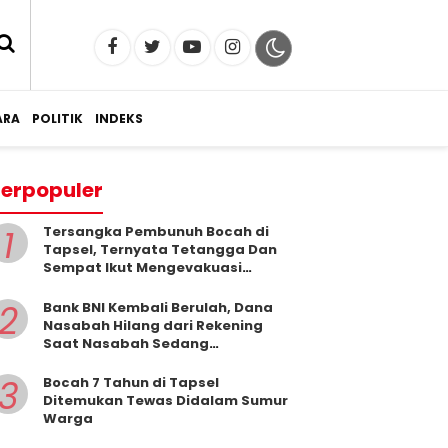
RA
POLITIK
INDEKS
erpopuler
1
Tersangka Pembunuh Bocah di
Tapsel, Ternyata Tetangga Dan
Sempat Ikut Mengevakuasi
Korban Dari Dalam Sumur
2
Bank BNI Kembali Berulah, Dana
Nasabah Hilang dari Rekening
Saat Nasabah Sedang
Beribadah.
3
Bocah 7 Tahun di Tapsel
Ditemukan Tewas Didalam Sumur
Warga