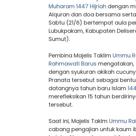
Muharam
1447 Hijriah
dengan me
Alquran dan doa bersama sert
Sabtu (21/6) bertempat aula pe
Lubukpakam, Kabupaten Deliser
Sumut).
Pembina Majelis Taklim
Ummu R
Rahmawati Barus
mengatakan, 
dengan syukuran akikah cucunya
Pranata tersebut sebagai bentu
datangnya tahun baru Islam
144
merefleksikan 15 tahun berdiriny
tersebut.
Saat ini, Majelis Taklm
Ummu Ra
cabang pengajian untuk kaum i