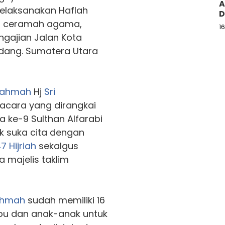
A
laksanakan Haflah
D
a ceramah agama,
1
ngajian Jalan Kota
dang. Sumatera Utara
ahmah
Hj
Sri
acara yang dirangkai
 ke-9 Sulthan Alfarabi
k suka cita dengan
7 Hijriah
sekalgus
a majelis taklim
hmah
sudah memiliki 16
bu dan anak-anak untuk