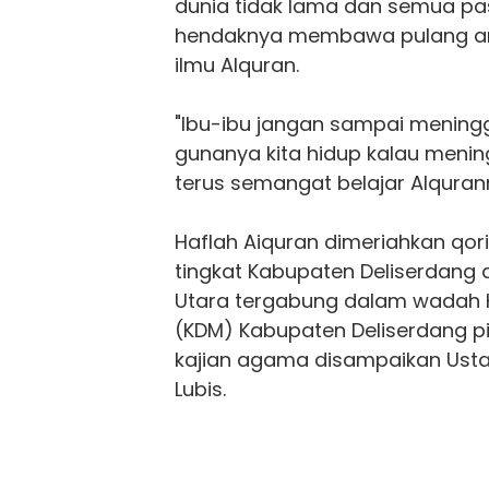
dunia tidak lama dan semua pa
hendaknya membawa pulang ama
ilmu Alquran.
"Ibu-ibu jangan sampai meningg
gunanya kita hidup kalau menin
terus semangat belajar Alquran
Haflah Aiquran dimeriahkan qori
tingkat Kabupaten Deliserdang 
Utara tergabung dalam wadah K
(KDM) Kabupaten Deliserdang pim
kajian agama disampaikan Us
Lubis.