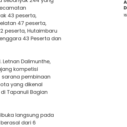
ta sebanyak 244 yang
A
 Kecamatan
D
k 43 peserta,
1
latan 47 peserta,
2 peserta, Hutaimbaru
enggara 43 Peserta dan
. Letnan Dalimunthe,
jang kompetisi
a sarana pembinaan
ota yang dikenal
 di Tapanuli Bagian
dibuka langsung pada
berasal dari 6