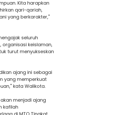
mpuan. Kita harapkan
rkan qari-qariah,
ani yang berkarakter,"
engajak seluruh
 organisasi keislaman,
ntuk turut menyukseskan
adikan ajang ini sebagai
lam yang memperkuat
an," kata Walikota.
i akan menjadi ajang
 kafilah
laga di MTQ Tingkat