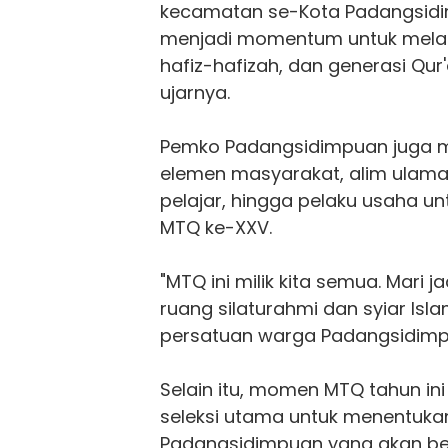
kecamatan se-Kota Padangsidi
menjadi momentum untuk melahi
hafiz-hafizah, dan generasi Qur'
ujarnya.
Pemko Padangsidimpuan juga m
elemen masyarakat, alim ulama,
pelajar, hingga pelaku usaha u
MTQ ke-XXV.
"MTQ ini milik kita semua. Mari j
ruang silaturahmi dan syiar Is
persatuan warga Padangsidimpu
Selain itu, momen MTQ tahun in
seleksi utama untuk menentukan
Padangsidimpuan yang akan ber