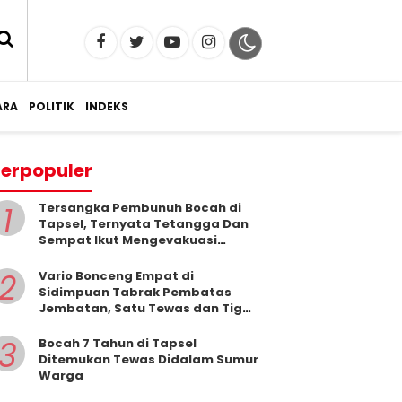
RA
POLITIK
INDEKS
erpopuler
1
Tersangka Pembunuh Bocah di
Tapsel, Ternyata Tetangga Dan
Sempat Ikut Mengevakuasi
Korban Dari Dalam Sumur
2
Vario Bonceng Empat di
Sidimpuan Tabrak Pembatas
Jembatan, Satu Tewas dan Tiga
Terluka
3
Bocah 7 Tahun di Tapsel
Ditemukan Tewas Didalam Sumur
Warga