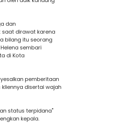
kan oleh adik kandung
ga dan
 saat dirawat karena
ka bilang itu seorang
 Helena sembari
ta di Kota
enyesalkan pemberitaan
 kliennya disertai wajah
ikan status terpidana"
engkan kepala.