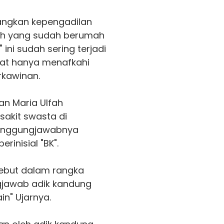
angkan kepengadilan
fah yang sudah berumah
ini sudah sering terjadi
gat hanya menafkahi
rkawinan.
an Maria Ulfah
sakit swasta di
anggungjawabnya
inisial "BK".
ersebut dalam rangka
jawab adik kandung
in" Ujarnya.