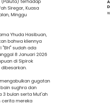
(Paluta) terhadap
A
D
fah Siregar, Kuasa
1
alan, Minggu
ama Yhuda Hasibuan,
an bahwa kliennya
ri "BH" sudah ada
anggal 8 Januari 2026
uan di Sipirok
 dibesarkan.
 mengabulkan gugatan
 bain sughra dan
3 bulan serta Mut'ah
m cerita mereka