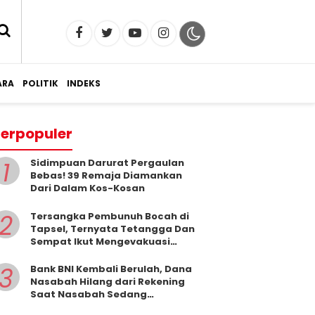
RA
POLITIK
INDEKS
erpopuler
1
Sidimpuan Darurat Pergaulan
Bebas! 39 Remaja Diamankan
Dari Dalam Kos-Kosan
2
Tersangka Pembunuh Bocah di
Tapsel, Ternyata Tetangga Dan
Sempat Ikut Mengevakuasi
Korban Dari Dalam Sumur
3
Bank BNI Kembali Berulah, Dana
Nasabah Hilang dari Rekening
Saat Nasabah Sedang
Beribadah.